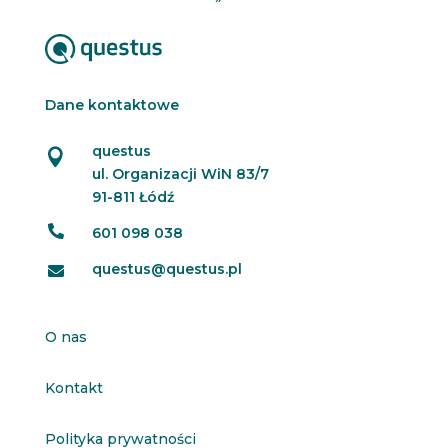
Dane kontaktowe
questus

ul. Organizacji WiN 83/7
91-811 Łódź

601 098 038
questus@questus.pl

O nas
Kontakt
Polityka prywatności