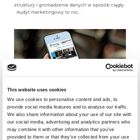
struktury i gromadzenie danych w sposób ciągły.
Audyt marketingowy to nic...
Technologie immersyjne, rozliczanie SEO
i win-back e-maile – przegląd blogosfery
This website uses cookies
marketingowej #2
paź 21, 2018
|
Blogosfera
,
Wiedza
We use cookies to personalise content and ads, to
provide social media features and to analyse our traffic.
Przefiltrowaliśmy kilkadziesiąt blogów
We also share information about your use of our site with
i serwisów marketingowo-biznesowych
our social media, advertising and analytics partners who
i przygotowaliśmy dla Was listę 10
may combine it with other information that you’ve
najciekawszych publikacji, które pojawiły się
provided to them or that they’ve collected from your use