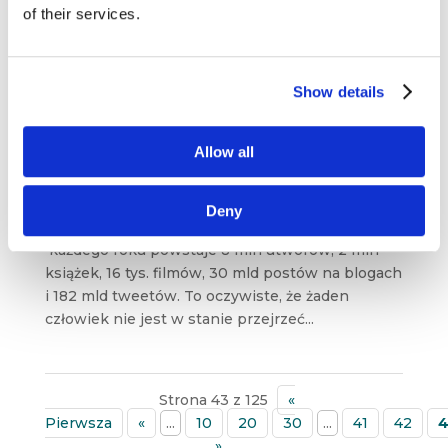
w sieci w ostatnich tygodniach. Będzie coś
of their services.
o pozycjonowaniu, e-mail marketingu,
technologiach immersyjnych...
Show details
Badania behawioralne, storytelling i old-
school e-mail – przegląd blogosfery
marketingowej #1
Allow all
paź 7, 2018
|
Blogosfera
,
Wiedza
Jak wylicza Kevin Kelly, redaktor naczelny
Deny
magazynu Wired i autor książki „The Inevitable” –
każdego roku powstaje 8 mln utworów, 2 mln
książek, 16 tys. filmów, 30 mld postów na blogach
i 182 mld tweetów. To oczywiste, że żaden
człowiek nie jest w stanie przejrzeć...
Strona 43 z 125
«
Pierwsza
«
...
10
20
30
...
41
42
4
»