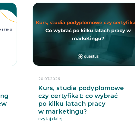
20.07.2026
Kurs, studia podyplomowe
ing
czy certyfikat: co wybrać
iew
po kilku latach pracy
w marketingu?
czytaj dalej