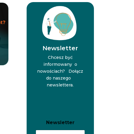
Newsletter
Chcesz być
informowany o
nowościach? Dołącz
do naszego
newslettera.
N
N
Newsletter
e
e
w
w