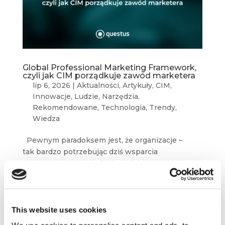
Global Professional Marketing Framework,
czyli jak CIM porządkuje zawód marketera
lip 6, 2026
|
Aktualności
,
Artykuły
,
CIM
,
Innowacje
,
Ludzie
,
Narzędzia
,
Rekomendowane
,
Technologia
,
Trendy
,
Wiedza
Pewnym paradoksem jest, że organizacje –
tak bardzo potrzebując dziś wsparcia
marketerów w wielu funkcjach biznesowych –
wciąż boją się im zaufać. I nierzadko nie potrafią
ich w pełni zrozumieć. Odpowiedzią na tego...
This website uses cookies