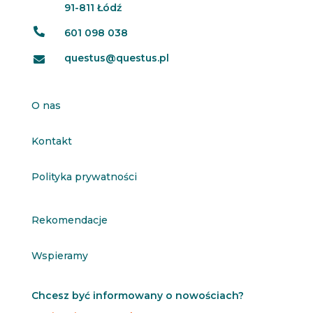
91-811 Łódź

601 098 038
questus@questus.pl

O nas
Kontakt
Polityka prywatności
Rekomendacje
Wspieramy
Chcesz być informowany o nowościach?