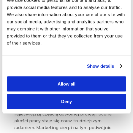
We use cookies to personalise content and ads, to
provide social media features and to analyse our traffic.
We also share information about your use of our site with
our social media, advertising and analytics partners who
may combine it with other information that you’ve
provided to them or that they’ve collected from your use
of their services.
Show details
O roli standardów profesjonalnych
w marketingu (i nie tylko)
cze 22, 2026
|
Aktualności
,
Artykuły
,
CIM
,
Allow all
Ludzie
,
Narzędzia
,
Rekomendowane
,
Trendy
,
Uncategorized
,
Wiedza
Deny
W rzeczywistości, w której “output” staje się
najłatwiejszą częścią dowolnej profesji, ocena
jakości pracy staje się coraz trudniejszym
zadaniem. Marketing cierpi na tym podwójnie.