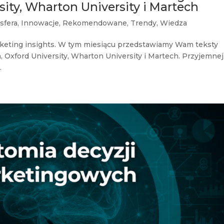
sity, Wharton University i Martech
sfera
,
Innowacje
,
Rekomendowane
,
Trendy
,
Wiedza
keting insights. W tym miesiącu przedstawiamy Wam teksty
 Oxford University, Wharton University i Martech. Przyjemnej
.