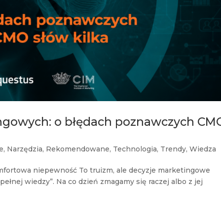
ingowych: o błędach poznawczych CM
e
,
Narzędzia
,
Rekomendowane
,
Technologia
,
Trendy
,
Wiedza
mfortowa niepewność To truizm, ale decyzje marketingowe
ełnej wiedzy”. Na co dzień zmagamy się raczej albo z jej