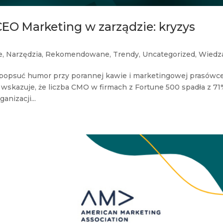
CEO Marketing w zarządzie: kryzys
e
,
Narzędzia
,
Rekomendowane
,
Trendy
,
Uncategorized
,
Wiedz
o popsuć humor przy porannej kawie i marketingowej prasówc
 wskazuje, że liczba CMO w firmach z Fortune 500 spadła z 7
nizacji...