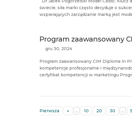
Dr Jacek Pogorzelski Model CBBE: Klucz d
świecie, siła marki często decyduje o sukc
wspierających zarządzanie marką jest mode
Program zaawansowany C
gru 30, 2024
Program zaawansowany CIM Diploma in Prof
kompetencje profesjonalne i międzynarod
certyfikat kompetencji w marketingu Progr
Pierwsza
«
...
10
20
30
...