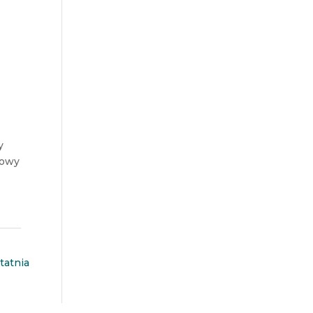
y
dowy
tatnia