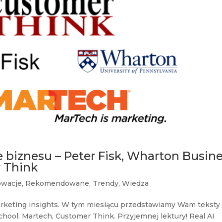
 biznesu – Peter Fisk, Wharton Busin
r Think
owacje
,
Rekomendowane
,
Trendy
,
Wiedza
keting insights. W tym miesiącu przedstawiamy Wam teksty
chool, Martech, Customer Think. Przyjemnej lektury! Real AI