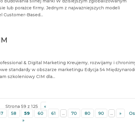
o budowania silnej marki W dzisiejszym zglobalizowanym
esie lub porażce firmy. Jednym z najważniejszych modeli
l Customer-Based...
IM
essional & Digital Marketing Kreujemy, rozwijamy i chronim
owe standardy w obszarze marketingu Edycja 54 Międzynaro
am szkoleniowy CIM dla...
Strona 59 z 125
«
57
58
59
60
61
...
70
80
90
...
»
Os
»