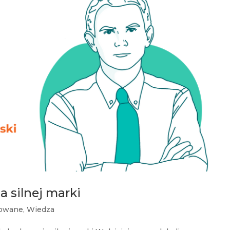
 silnej marki
owane
,
Wiedza