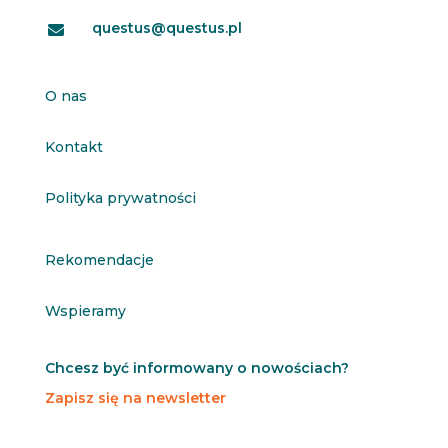
questus@questus.pl

O nas
Kontakt
Polityka prywatności
Rekomendacje
Wspieramy
Chcesz być informowany o nowościach?
Zapisz się na newsletter
N
N