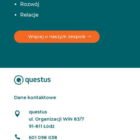
Rozwój
Relacje
Więcej o naszym zespole
Dane kontaktowe
questus

ul. Organizacji WiN 83/7
91-811 Łódź

601 098 038