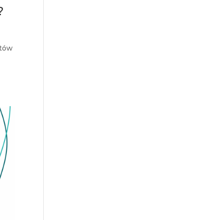
?
stów