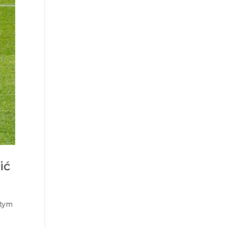
ić
 tym