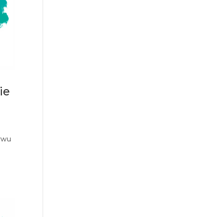
ie
ływu