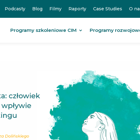
Podcasty
Blog
Filmy
Raporty
Case Studies
O na
Programy szkoleniowe CIM
Programy rozwojow