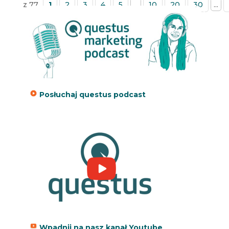
z 77
1
2
3
4
5
...
10
20
30
...
»
Posłuchaj questus podcast
Wpadnij na nasz kanał Youtube