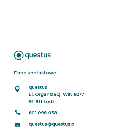
w
s
l
e
t
t
e
r
Dane kontaktowe
questus

ul. Organizacji WiN 83/7
91-811 Łódź

601 098 038
questus@questus.pl
