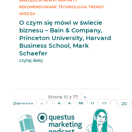
NARZĘDZIA
NEWSY
RAPORTY
REKOMENDOWANE
TECHNOLOGIA
TRENDY
WIEDZA
O czym się mówi w świecie
biznesu – Bain & Company,
Princeton University, Harvard
Business School, Mark
Schaefer
czytaj dalej
Strona 10 z 77
«
Pierwsza
«
...
8
9
10
11
12
...
20
»