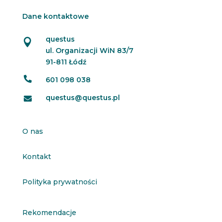
Dane kontaktowe
questus

ul. Organizacji WiN 83/7
91-811 Łódź

601 098 038
questus@questus.pl

O nas
Kontakt
Polityka prywatności
Rekomendacje