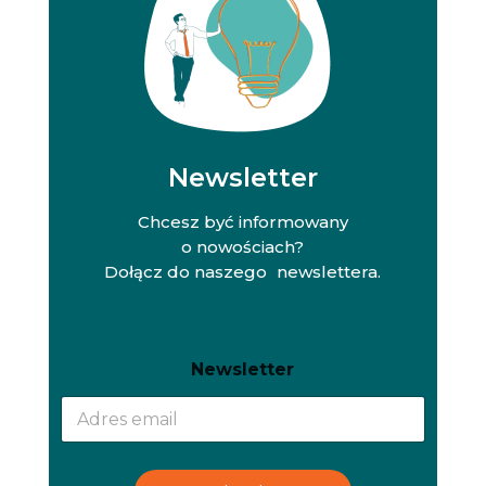
Newsletter
Chcesz być informowany
o nowościach?
Dołącz do naszego newslettera.
N
N
Newsletter
e
e
w
w
s
s
l
l
e
e
t
t