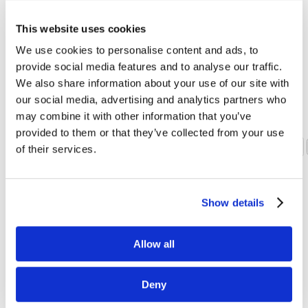
przywództwo kosztowe,
zróżnicowanie i koncentracja
This website uses cookies
czytaj dalej
We use cookies to personalise content and ads, to
provide social media features and to analyse our traffic.
We also share information about your use of our site with
our social media, advertising and analytics partners who
may combine it with other information that you’ve
Strona 10 z 21
«
provided to them or that they’ve collected from your use
Wszystkie wpisy
Pierwsza
«
...
8
9
10
11
12
...
20
of their services.
»
Show details
Allow all
Deny