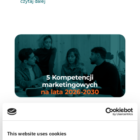
czytaj dalej
29.01.2026
ARTYKUŁY
INNOWACJE
LUDZIE
NARZĘDZIA
REKOMENDOWANE
TRENDY
UNCATEGORIZED
WIEDZA
This website uses cookies
5 Kompetencji