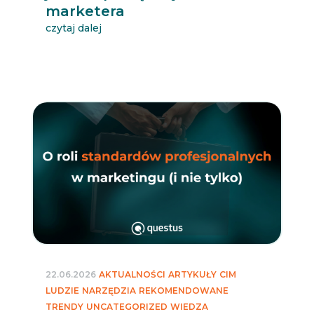
marketera
czytaj dalej
22.06.2026
AKTUALNOŚCI
ARTYKUŁY
CIM
LUDZIE
NARZĘDZIA
REKOMENDOWANE
TRENDY
UNCATEGORIZED
WIEDZA