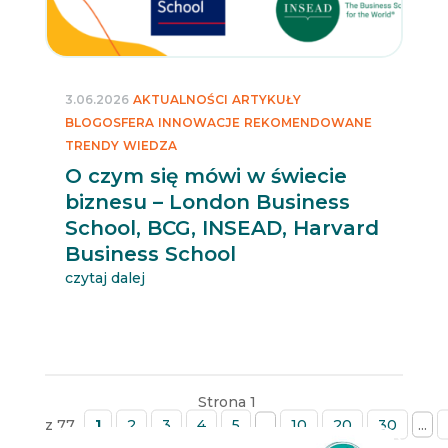
3.06.2026
AKTUALNOŚCI
ARTYKUŁY
BLOGOSFERA
INNOWACJE
REKOMENDOWANE
TRENDY
WIEDZA
O czym się mówi w świecie
biznesu – London Business
School, BCG, INSEAD, Harvard
Business School
czytaj dalej
Strona 1
z 77
1
2
3
4
5
...
10
20
30
...
»