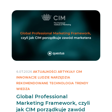
6.07.2026
AKTUALNOŚCI
ARTYKUŁY
CIM
INNOWACJE
LUDZIE
NARZĘDZIA
REKOMENDOWANE
TECHNOLOGIA
TRENDY
WIEDZA
Global Professional
Marketing Framework, czyli
jak CIM porządkuje zawód