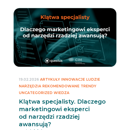
19.02.2026
ARTYKUŁY
INNOWACJE
LUDZIE
NARZĘDZIA
REKOMENDOWANE
TRENDY
UNCATEGORIZED
WIEDZA
Klątwa specjalisty. Dlaczego
marketingowi eksperci
od narzędzi rzadziej
awansują?