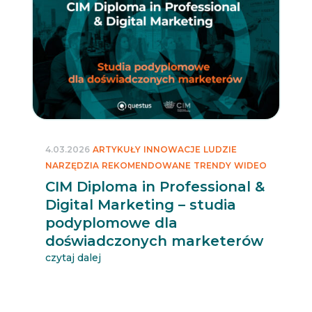
4.03.2026
ARTYKUŁY
INNOWACJE
LUDZIE
NARZĘDZIA
REKOMENDOWANE
TRENDY
WIDEO
CIM Diploma in Professional &
Digital Marketing – studia
podyplomowe dla
doświadczonych marketerów
czytaj dalej