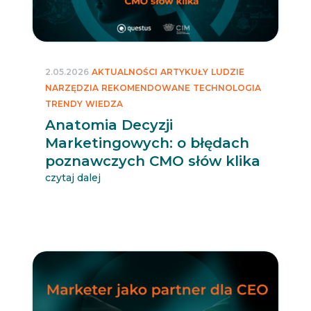
2.05.2026
AKTUALNOŚCI
ARTYKUŁY
LUDZIE
NARZĘDZIA
REKOMENDOWANE
TECHNOLOGIA
TRENDY
WIEDZA
Anatomia Decyzji
Marketingowych: o błędach
poznawczych CMO słów klika
czytaj dalej