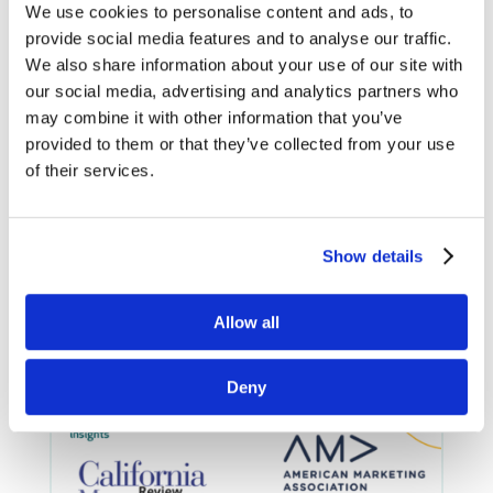
marketingowych na lata
We use cookies to personalise content and ads, to
2026-2030
provide social media features and to analyse our traffic.
czytaj dalej
We also share information about your use of our site with
our social media, advertising and analytics partners who
may combine it with other information that you’ve
provided to them or that they’ve collected from your use
of their services.
Strona 1
z 9
1
2
3
4
5
...
»
Ostatnia »
Show details
Wszystkie wpisy
Allow all
Deny