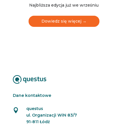
e
Najbliższa edycja już we wrześniu
w
s
l
Dowiedz się więcej →
e
t
t
e
r
Dane kontaktowe
questus

ul. Organizacji WiN 83/7
91-811 Łódź