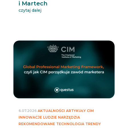
i Martech
czytaj dalej
6.07.2026
AKTUALNOŚCI
ARTYKUŁY
CIM
INNOWACJE
LUDZIE
NARZĘDZIA
REKOMENDOWANE
TECHNOLOGIA
TRENDY