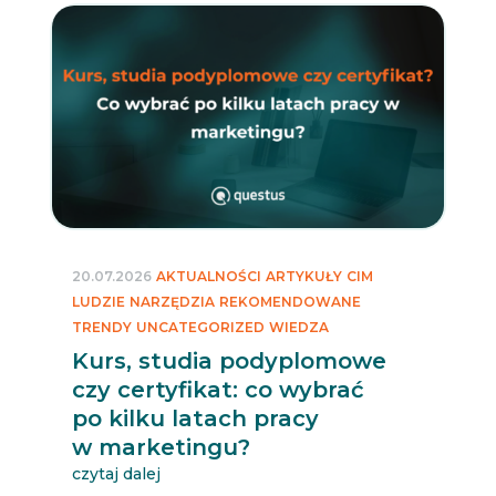
20.07.2026
AKTUALNOŚCI
ARTYKUŁY
CIM
LUDZIE
NARZĘDZIA
REKOMENDOWANE
TRENDY
UNCATEGORIZED
WIEDZA
Kurs, studia podyplomowe
czy certyfikat: co wybrać
po kilku latach pracy
w marketingu?
czytaj dalej