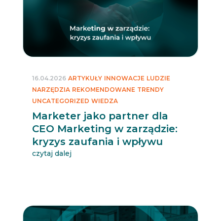
16.04.2026
ARTYKUŁY
INNOWACJE
LUDZIE
NARZĘDZIA
REKOMENDOWANE
TRENDY
UNCATEGORIZED
WIEDZA
Marketer jako partner dla
CEO Marketing w zarządzie:
kryzys zaufania i wpływu
czytaj dalej