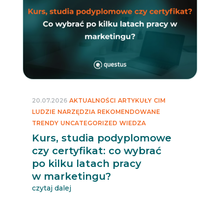
20.07.2026
AKTUALNOŚCI
ARTYKUŁY
CIM
LUDZIE
NARZĘDZIA
REKOMENDOWANE
TRENDY
UNCATEGORIZED
WIEDZA
Kurs, studia podyplomowe
czy certyfikat: co wybrać
po kilku latach pracy
w marketingu?
czytaj dalej