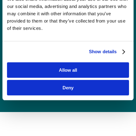
ryzyka,
our social media, advertising and analytics partners who
nieprzewidywalność
may combine it with other information that you’ve
i trudność określenia
provided to them or that they’ve collected from your use
of their services.
możliwych konsekwencji
są trwałymi cechami
współczesnego
Show details
zarządzania,
a w szczególności
Allow all
marketingu.
Deny
Jacek Pogorzelski, BlueFox