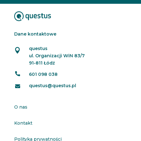
Dane kontaktowe
questus

ul. Organizacji WiN 83/7
91-811 Łódź

601 098 038
questus@questus.pl

O nas
Kontakt
Polityka prywatności