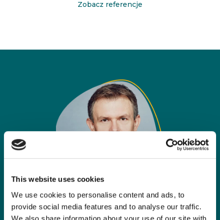
Zobacz referencje
This website uses cookies
We use cookies to personalise content and ads, to
Niepewność i postrzegane
provide social media features and to analyse our traffic.
We also share information about your use of our site with