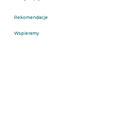
Rekomendacje
Wspieramy
Chcesz być informowany o nowościach?
Zapisz się na newsletter
Newsletter
Zapisz się →