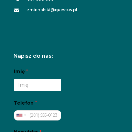
zmichalski@questus.pl

Napisz do nas:
Imię
*
Telefon
*
U
n
i