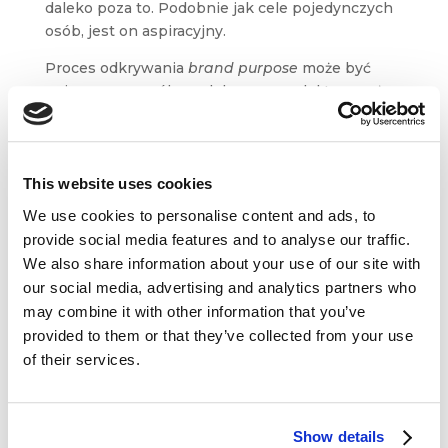
daleko poza to. Podobnie jak cele pojedynczych
osób, jest on aspiracyjny.
Proces odkrywania
brand purpose
może być
opisany w sposób modelowy, a model ten może
być wykorzystywany do pracy
nad definiowaniem istoty funkcjonowania firmy
w sposób znacznie szerszy niż sprzedaż lub
lojalność klientów. To zaś prowadzi
This website uses cookies
do odbudowania i wzrostu zaufania klientów
We use cookies to personalise content and ads, to
wobec firmy.
provide social media features and to analyse our traffic.
We also share information about your use of our site with
our social media, advertising and analytics partners who
Obserwuj co klienci
may combine it with other information that you’ve
zostawiają na talerzach
provided to them or that they’ve collected from your use
of their services.
Grzegorz Kiszluk & Philip Kotler
Brief
Show details