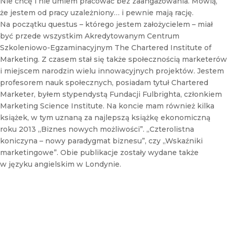
Nie chcę i nie umiem pracować bez zaangażowania. Mówią,
r
że jestem od pracy uzależniony… i pewnie mają rację.
N
Na początku questus – którego jestem założycielem – miał
e
być przede wszystkim Akredytowanym Centrum
w
s
Szkoleniowo-Egzaminacyjnym The Chartered Institute of
l
Marketing. Z czasem stał się także społecznością marketerów
e
i miejscem narodzin wielu innowacyjnych projektów. Jestem
t
profesorem nauk społecznych, posiadam tytuł Chartered
t
Marketer, byłem stypendystą Fundacji Fulbrighta, członkiem
e
r
Marketing Science Institute. Na koncie mam również kilka
książek, w tym uznaną za najlepszą książkę ekonomiczną
roku 2013 „Biznes nowych możliwości”. „Czterolistna
koniczyna – nowy paradygmat biznesu”, czy „Wskaźniki
marketingowe”. Obie publikacje zostały wydane także
w języku angielskim w Londynie.