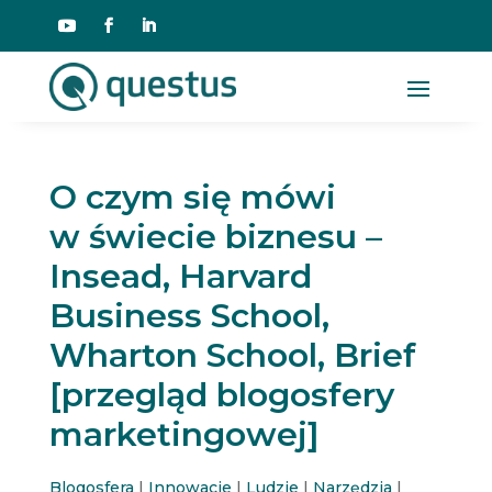
O czym się mówi
w świecie biznesu –
Insead, Harvard
Business School,
Wharton School, Brief
[przegląd blogosfery
marketingowej]
Blogosfera
|
Innowacje
|
Ludzie
|
Narzędzia
|