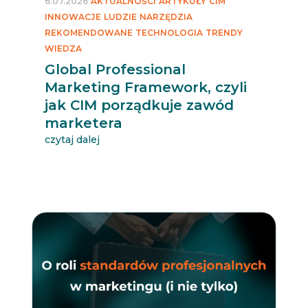
6.07.2026
AKTUALNOŚCI
ARTYKUŁY
CIM
INNOWACJE
LUDZIE
NARZĘDZIA
REKOMENDOWANE
TECHNOLOGIA
TRENDY
WIEDZA
Global Professional
Marketing Framework, czyli
jak CIM porządkuje zawód
marketera
czytaj dalej