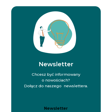
Newsletter
Chcesz być informowany
o nowościach?
Dołącz do naszego newslettera.
N
N
Newsletter
e
e