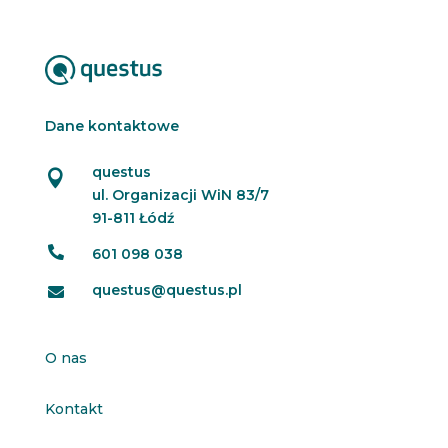
t
t
e
r
Dane kontaktowe
questus

ul. Organizacji WiN 83/7
91-811 Łódź

601 098 038
questus@questus.pl

O nas
Kontakt