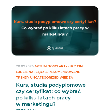
20.07.2026
AKTUALNOŚCI
ARTYKUŁY
CIM
LUDZIE
NARZĘDZIA
REKOMENDOWANE
TRENDY
UNCATEGORIZED
WIEDZA
Kurs, studia podyplomowe
czy certyfikat: co wybrać
po kilku latach pracy
w marketingu?