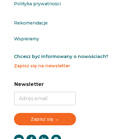
Polityka prywatności
Rekomendacje
Wspieramy
Chcesz być informowany o nowościach?
Zapisz się na newsletter
N
Newsletter
e
w
s
l
e
t
Zapisz się →
t
e
r