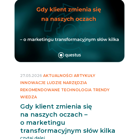
27.05.2026
AKTUALNOŚCI
ARTYKUŁY
INNOWACJE
LUDZIE
NARZĘDZIA
REKOMENDOWANE
TECHNOLOGIA
TRENDY
WIEDZA
Gdy klient zmienia się
na naszych oczach –
o marketingu
transformacyjnym słów kilka
czytaj dalej