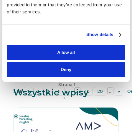
TRENDY
WIEDZA
provided to them or that they’ve collected from your use
O czym się mówi w świecie
of their services.
biznesu – American
Marketing Association,
Oxford University, Wharton
Show details
University i Martech
czytaj dalej
Allow all
Deny
Strona 1
Wszystkie wpisy
z 21
1
2
3
4
5
...
10
20
...
»
Os
»