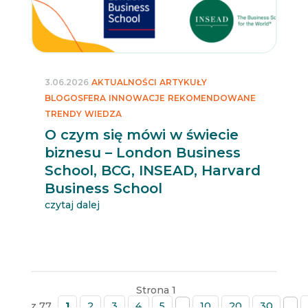
3.06.2026
AKTUALNOŚCI
ARTYKUŁY
BLOGOSFERA
INNOWACJE
REKOMENDOWANE
TRENDY
WIEDZA
O czym się mówi w świecie
biznesu – London Business
School, BCG, INSEAD, Harvard
Business School
czytaj dalej
Strona 1
z 77
1
2
3
4
5
...
10
20
30
...