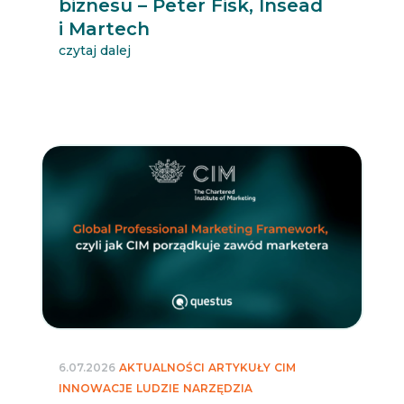
biznesu – Peter Fisk, Insead
i Martech
czytaj dalej
6.07.2026
AKTUALNOŚCI
ARTYKUŁY
CIM
INNOWACJE
LUDZIE
NARZĘDZIA