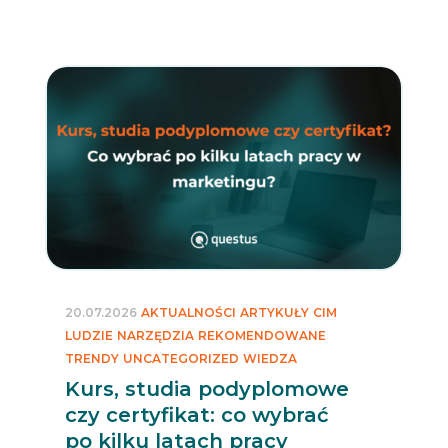
20.07.2026
AKTUALNOŚCI
ARTYKUŁY
CIM
LUDZIE
NARZĘDZIA
REKOMENDOWANE
TRENDY
UNCATEGORIZED
WIEDZA
Kurs, studia podyplomowe
czy certyfikat: co wybrać
po kilku latach pracy