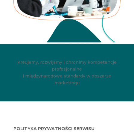
Kreujemy, rozwijamy i chronimy kompetencje
profesjonalne
i międzynarodowe standardy w obszarze
marketingu
POLITYKA PRYWATNOŚCI SERWISU