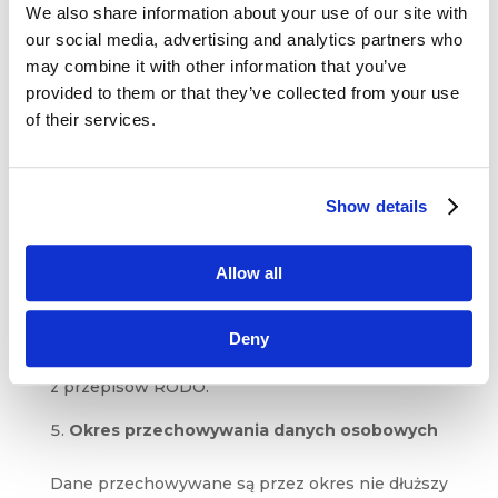
We also share information about your use of our site with
Dostawcom usług technicznych (hosting,
our social media, advertising and analytics partners who
obsługa IT)
may combine it with other information that you’ve
Firmom świadczącym usługi mailingowe
provided to them or that they’ve collected from your use
of their services.
Partnerom realizującym programy CIM
Organom publicznym na ich żądanie
na podstawie obowiązujących przepisów
Show details
prawa
Allow all
Administrator nie przekazuje danych osobowych
poza obszar Unii Europejskiej, chyba
że wcześniej poinformuje o tym Użytkownika
Deny
i zapewni stosowne gwarancje wynikające
z przepisów RODO.
Okres przechowywania danych osobowych
Dane przechowywane są przez okres nie dłuższy