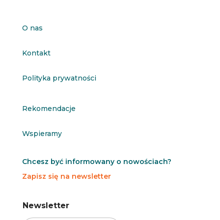
O nas
Kontakt
Polityka prywatności
Rekomendacje
Wspieramy
Chcesz być informowany o nowościach?
Zapisz się na newsletter
N
N
Newsletter
e
e
w
w