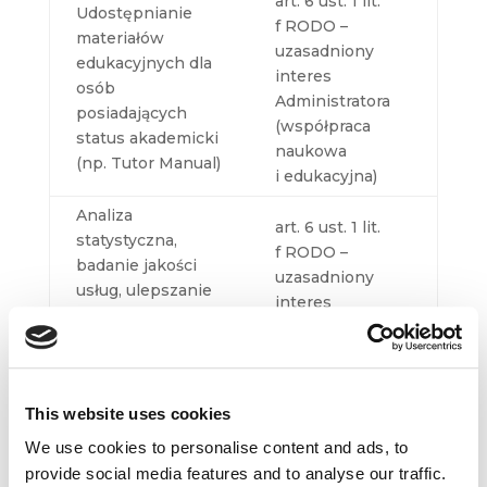
art. 6 ust. 1 lit.
Udostępnianie
f RODO –
materiałów
uzasadniony
edukacyjnych dla
interes
osób
Administratora
posiadających
(współpraca
status akademicki
naukowa
(np. Tutor Manual)
i edukacyjna)
Analiza
art. 6 ust. 1 lit.
statystyczna,
f RODO –
badanie jakości
uzasadniony
usług, ulepszanie
interes
funkcjonalności
Administratora
serwisu
Udostępnianie danych osobowych
This website uses cookies
Dane osobowe mogą być przekazywane
We use cookies to personalise content and ads, to
podmiotom współpracującym z Administratorem:
provide social media features and to analyse our traffic.