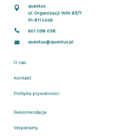
questus

ul. Organizacji WiN 83/7
91-811 Łódź

601 098 038
questus@questus.pl

O nas
Kontakt
Polityka prywatności
Rekomendacje
Wspieramy