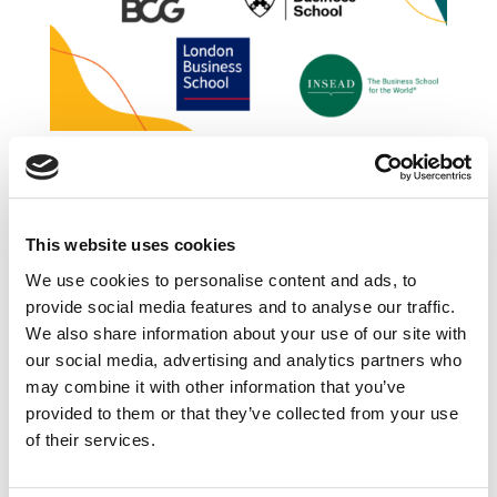
O czym się mówi w świecie biznesu –
London Business School, BCG, INSEAD,
Harvard Business School
cze 3, 2026
|
Aktualności
,
Artykuły
,
This website uses cookies
Blogosfera
,
Innowacje
,
Rekomendowane
,
Trendy
,
Wiedza
We use cookies to personalise content and ads, to
provide social media features and to analyse our traffic.
Zapraszamy do nowej odsłony questus
We also share information about your use of our site with
marketing insights. W tym miesiącu
our social media, advertising and analytics partners who
przedstawiamy Wam teksty autorstwa: London
may combine it with other information that you’ve
Business School, BCG, INSEAD, Harvard
provided to them or that they’ve collected from your use
Business School. Przyjemnej lektury! Want
of their services.
Consumer Insights Faster? AI Can Help.
Jacqueline...