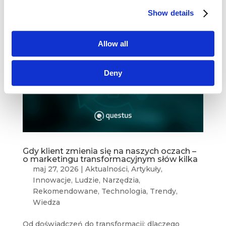
Show details
Allow all
Deny
Gdy klient zmienia się na naszych oczach –
o marketingu transformacyjnym słów kilka
maj 27, 2026
|
Aktualności
,
Artykuły
,
Innowacje
,
Ludzie
,
Narzędzia
,
Rekomendowane
,
Technologia
,
Trendy
,
Wiedza
Od doświadczeń do transformacji: dlaczego