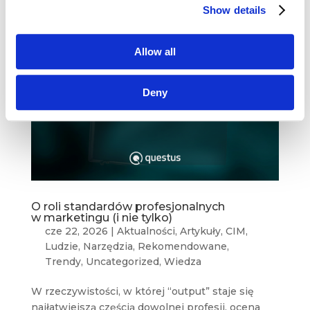
Show details
Allow all
Deny
O roli standardów profesjonalnych
w marketingu (i nie tylko)
cze 22, 2026
|
Aktualności
,
Artykuły
,
CIM
,
Ludzie
,
Narzędzia
,
Rekomendowane
,
Trendy
,
Uncategorized
,
Wiedza
W rzeczywistości, w której “output” staje się
najłatwiejszą częścią dowolnej profesji, ocena