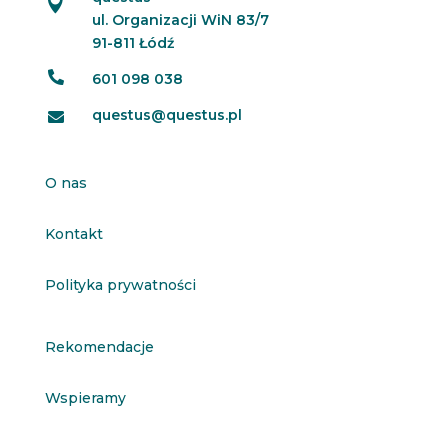

ul. Organizacji WiN 83/7
91-811 Łódź

601 098 038
questus@questus.pl

O nas
Kontakt
Polityka prywatności
Rekomendacje
Wspieramy