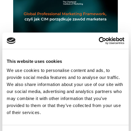
Global Professional Marketing Framework,
This website uses cookies
czyli jak CIM porządkuje zawód marketera
lip 6, 2026
|
Aktualności
,
Artykuły
,
CIM
,
We use cookies to personalise content and ads, to
Innowacje
,
Ludzie
,
Narzędzia
,
provide social media features and to analyse our traffic.
Rekomendowane
,
Technologia
,
Trendy
,
We also share information about your use of our site with
Wiedza
our social media, advertising and analytics partners who
may combine it with other information that you’ve
Pewnym paradoksem jest, że organizacje –
provided to them or that they’ve collected from your use
tak bardzo potrzebując dziś wsparcia
of their services.
marketerów w wielu funkcjach biznesowych –
wciąż boją się im zaufać. I nierzadko nie potrafią
ich w pełni zrozumieć. Odpowiedzią na tego...