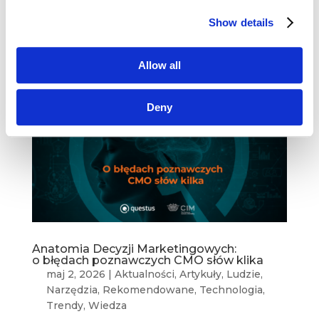
miłości branży marketingowej do koncepcji
Show details
doświadczenia klienta. Popularny “ceiks” stał się
jednym z tych...
Allow all
Deny
Anatomia Decyzji Marketingowych:
o błędach poznawczych CMO słów klika
maj 2, 2026
|
Aktualności
,
Artykuły
,
Ludzie
,
Narzędzia
,
Rekomendowane
,
Technologia
,
Trendy
,
Wiedza