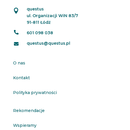
questus

ul. Organizacji WiN 83/7
91-811 Łódź

601 098 038
questus@questus.pl

O nas
Kontakt
Polityka prywatności
Rekomendacje
Wspieramy