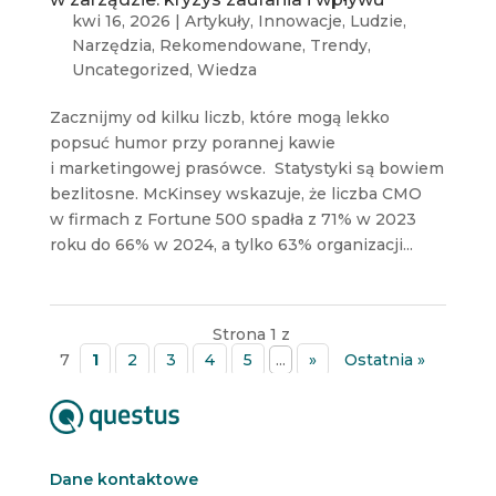
kwi 16, 2026
|
Artykuły
,
Innowacje
,
Ludzie
,
Narzędzia
,
Rekomendowane
,
Trendy
,
Uncategorized
,
Wiedza
Zacznijmy od kilku liczb, które mogą lekko
popsuć humor przy porannej kawie
i marketingowej prasówce. Statystyki są bowiem
bezlitosne. McKinsey wskazuje, że liczba CMO
w firmach z Fortune 500 spadła z 71% w 2023
roku do 66% w 2024, a tylko 63% organizacji...
Strona 1 z
7
1
2
3
4
5
...
»
Ostatnia »
Dane kontaktowe