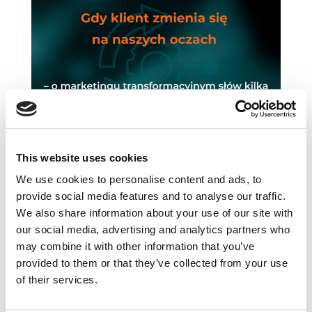
This website uses cookies
Gdy klient zmienia się na naszych oczach –
We use cookies to personalise content and ads, to
o marketingu transformacyjnym słów kilka
maj 27, 2026
|
Aktualności
,
Artykuły
,
provide social media features and to analyse our traffic.
Innowacje
,
Ludzie
,
Narzędzia
,
We also share information about your use of our site with
Rekomendowane
,
Technologia
,
Trendy
,
our social media, advertising and analytics partners who
Wiedza
may combine it with other information that you’ve
provided to them or that they’ve collected from your use
Od doświadczeń do transformacji: dlaczego
of their services.
„dobry CX” może już nie wystarczać? Ostatnie
dwie dekady to okres niemal bezrefleksyjnej