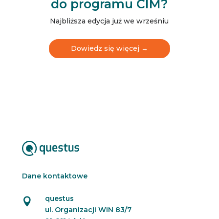
do programu CIM?
s
l
e
Najbliższa edycja już we wrześniu
t
t
e
Dowiedz się więcej →
r
N
e
w
s
l
e
t
t
e
r
Dane kontaktowe
questus

ul. Organizacji WiN 83/7