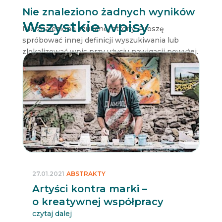
Nie znaleziono żadnych wyników
Wszystkie wpisy
Nie znaleziono szukanej strony. Proszę
spróbować innej definicji wyszukiwania lub
zlokalizować wpis przy użyciu nawigacji powyżej.
27.01.2021
ABSTRAKTY
Artyści kontra marki –
o kreatywnej współpracy
czytaj dalej