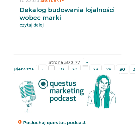
17.12.2020
ABSTRAKTY
Dekalog budowania lojalności
wobec marki
czytaj dalej
Strona 30 z 77
«
Pierwsza
«
...
10
20
...
28
29
30
»
Posłuchaj questus podcast