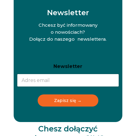
Newsletter
Chcesz być informowany
o nowościach?
Dołącz do naszego newslettera.
N
N
Newsletter
e
e
w
w
s
s
l
l
e
e
t
t
Zapisz się →
t
t
e
e
r
r
N
e
Chesz dołączyć
w