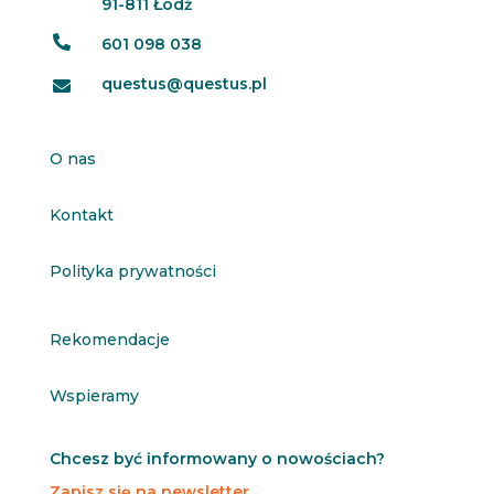
91-811 Łódź

601 098 038
questus@questus.pl

O nas
Kontakt
Polityka prywatności
Rekomendacje
Wspieramy
Chcesz być informowany o nowościach?
Zapisz się na newsletter