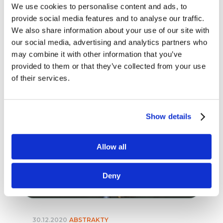
i podsumowania 2020
We use cookies to personalise content and ads, to
provide social media features and to analyse our traffic.
[przegląd blogosfery
We also share information about your use of our site with
marketingowej #55]
our social media, advertising and analytics partners who
czytaj dalej
may combine it with other information that you’ve
provided to them or that they’ve collected from your use
of their services.
Show details
Allow all
Deny
30.12.2020
ABSTRAKTY