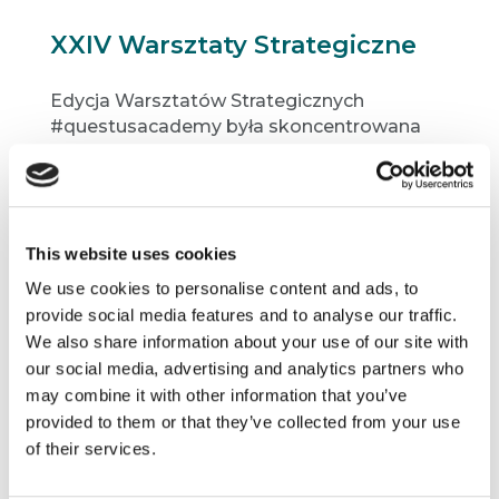
XXIV Warsztaty Strategiczne
Edycja Warsztatów Strategicznych
#questusacademy była skoncentrowana
wokół tandemu „człowieka” i „technologii” –
w kontekście projektowania doświadczeń,
produktów czy stron WWW. Prelegentami
byli m. in. dr Maciej Konopka, Jowita
Michalska, Lech Kaniuk czy Magdalena
This website uses cookies
Kotlarczyk.
We use cookies to personalise content and ads, to
provide social media features and to analyse our traffic.
We also share information about your use of our site with
our social media, advertising and analytics partners who
may combine it with other information that you’ve
Ostatnie – XXV Warsztaty
provided to them or that they’ve collected from your use
Strategiczne
of their services.
Dyskutowaliśmy nad takimi zagadnieniami