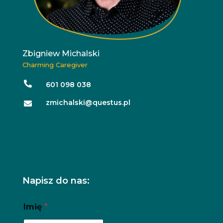
Zbigniew Michalski
Charming Caregiver

601 098 038
zmichalski@questus.pl

Napisz do nas:
Imię
*