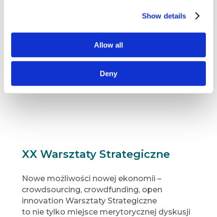
jak: astroturfing, fakenomia, fake newsy,
Show details
fraudy, a naszymi gośćmi byli: prof. Dariusz
Doliński, prof. Adam Bodnar, dr Klaudia
Rosińska, dr Jacek Pogorzelski, Lech C. Król,
Allow all
Dobromir Cias, Tomasz Jakubowski, Michał
Moneta, Kamil Sokołowski.
Deny
XX Warsztaty Strategiczne
Nowe możliwości nowej ekonomii –
crowdsourcing, crowdfunding, open
innovation Warsztaty Strategiczne
to nie tylko miejsce merytorycznej dyskusji