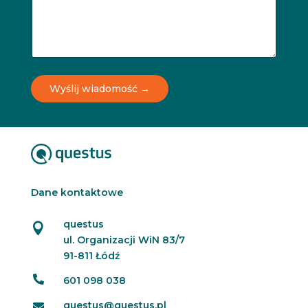
Wyślij wiadomość →
Dane kontaktowe
questus

ul. Organizacji WiN 83/7
91-811 Łódź

601 098 038
questus@questus.pl
