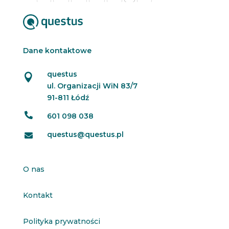
Dane kontaktowe
questus

ul. Organizacji WiN 83/7
91-811 Łódź

601 098 038
questus@questus.pl

O nas
Kontakt
Polityka prywatności