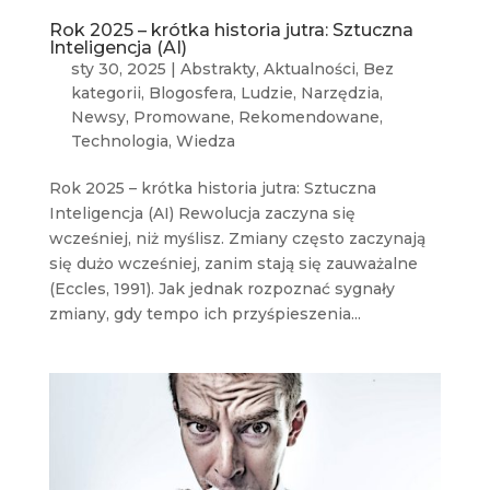
Rok 2025 – krótka historia jutra: Sztuczna
Inteligencja (AI)
sty 30, 2025
|
Abstrakty
,
Aktualności
,
Bez
kategorii
,
Blogosfera
,
Ludzie
,
Narzędzia
,
Newsy
,
Promowane
,
Rekomendowane
,
Technologia
,
Wiedza
Rok 2025 – krótka historia jutra: Sztuczna
Inteligencja (AI) Rewolucja zaczyna się
wcześniej, niż myślisz. Zmiany często zaczynają
się dużo wcześniej, zanim stają się zauważalne
(Eccles, 1991). Jak jednak rozpoznać sygnały
zmiany, gdy tempo ich przyśpieszenia...