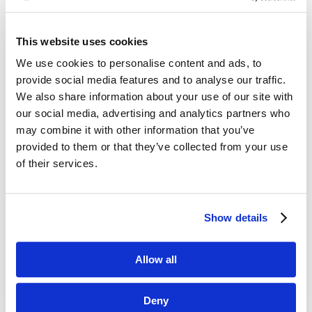
This website uses cookies
We use cookies to personalise content and ads, to
provide social media features and to analyse our traffic.
Klient post-pandemiczny – jak go „ugryźć”?
We also share information about your use of our site with
sie 4, 2021
|
Abstrakty
our social media, advertising and analytics partners who
may combine it with other information that you’ve
Jak pokazują badania AlixPartners
provided to them or that they’ve collected from your use
(przeprowadzone na 7000 klientach z 9 krajów)
i Kantar (11500 klientów, 21 krajów) aż połowa
of their services.
nabywców zmieniła swoje nawyki zakupowe
z powodu pandemii covid-19. I nie chodzi
wyłącznie...
Show details
Allow all
Deny