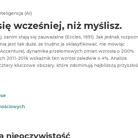
teligencja (AI)
ię wcześniej, niż myślisz.
, zanim stają się zauważalne (Eccles, 1991). Jak jednak rozpoz
ia jest tak duże, że trudno je sklasyfikować, nie mówiąc
 (Accenture), dynamika przełomowych zmian wzrosła o 200%
ach 2011-2016 wskaźnik ten wzrósł zaledwie o 4%. Analiza
cztery kluczowe obszary, które zdominują najbliższą przyszło
ose
nościowych
ta nieoczywistość