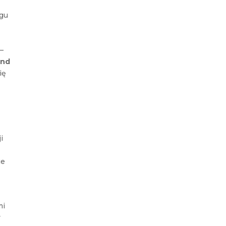
ngu
 –
and
ię
i
ie
mi
y