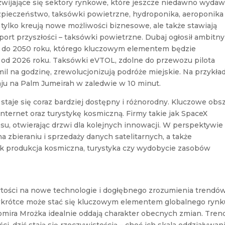
zwijające się sektory rynkowe, które jeszcze niedawno wydaw
ezpieczeństwo, taksówki powietrzne, hydroponika, aeroponika
 tylko kreują nowe możliwości biznesowe, ale także stawiają
rt przyszłości – taksówki powietrzne. Dubaj ogłosił ambitny
u do 2050 roku, którego kluczowym elementem będzie
od 2026 roku. Taksówki eVTOL, zdolne do przewozu pilota
il na godzinę, zrewolucjonizują podróże miejskie. Na przykła
ju na Palm Jumeirah w zaledwie w 10 minut.
staje się coraz bardziej dostępny i różnorodny. Kluczowe obs
Internet oraz turystykę kosmiczną. Firmy takie jak SpaceX
su, otwierając drzwi dla kolejnych innowacji. W perspektywie
na zbieraniu i sprzedaży danych satelitarnych, a także
jak produkcja kosmiczna, turystyka czy wydobycie zasobów
tości na nowe technologie i dogłębnego zrozumienia trendów
 wkrótce może stać się kluczowym elementem globalnego rynk
Sławomira Mrożka idealnie oddają charakter obecnych zmian. Tren