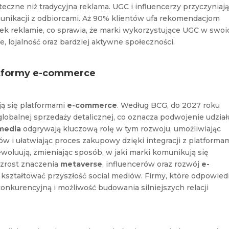
uteczne niż tradycyjna reklama. UGC i influencerzy przyczyniają
munikacji z odbiorcami. Aż 90% klientów ufa rekomendacjom
wiek reklamie, co sprawia, że marki wykorzystujące UGC w swoi
 lojalność oraz bardziej aktywne społeczności.
atformy e-commerce
ają się platformami
e-commerce
. Według BCG, do 2027 roku
lobalnej sprzedaży detalicznej, co oznacza podwojenie udział
 media
odgrywają kluczową rolę w tym rozwoju, umożliwiając
w i ułatwiając proces zakupowy dzięki integracji z platforma
woluują, zmieniając sposób, w jaki marki komunikują się
Wzrost znaczenia
metaverse
, influencerów oraz rozwój
e-
 kształtować przyszłość social mediów. Firmy, które odpowied
onkurencyjną i możliwość budowania silniejszych relacji