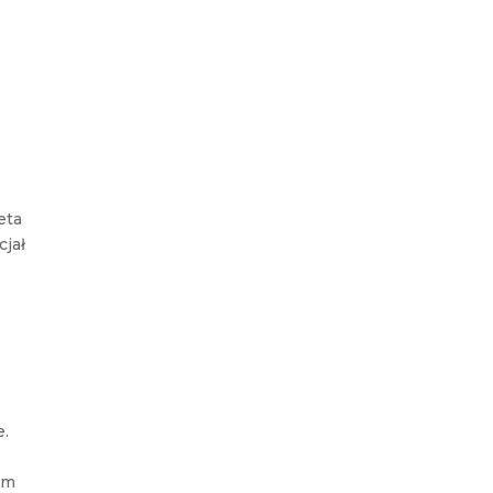
eta
cjał
e.
om