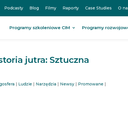
Podcasty
Blog
Filmy
Raporty
Case Studies
O na
Programy szkoleniowe CIM
Programy rozwojow
toria jutra: Sztuczna
gosfera
|
Ludzie
|
Narzędzia
|
Newsy
|
Promowane
|