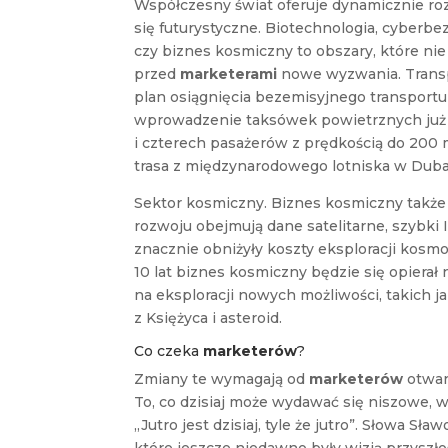
Współczesny świat oferuje dynamicznie ro
się futurystyczne. Biotechnologia, cyberb
czy biznes kosmiczny to obszary, które nie
przed
marketerami
nowe wyzwania. Transpo
plan osiągnięcia bezemisyjnego transport
wprowadzenie taksówek powietrznych już 
i czterech pasażerów z prędkością do 200 m
trasa z międzynarodowego lotniska w Duba
Sektor kosmiczny. Biznes kosmiczny także 
rozwoju obejmują dane satelitarne, szybki 
znacznie obniżyły koszty eksploracji kosmo
10 lat biznes kosmiczny będzie się opierał 
na eksploracji nowych możliwości, takich 
z Księżyca i asteroid.
Co czeka
marketerów
?
Zmiany te wymagają od
marketerów
otwar
To, co dzisiaj może wydawać się niszowe,
„Jutro jest dzisiaj, tyle że jutro”. Słowa 