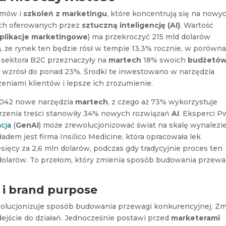
amów i
szkoleń z marketingu
, które koncentrują się na nowy
ach oferowanych przez
sztuczną inteligencję (AI)
. Wartość
plikacje marketingowe
) ma przekroczyć 215 mld dolarów
, że rynek ten będzie rósł w tempie 13,3% rocznie, w porówn
z sektora B2C przeznaczyły na
martech
18% swoich
budżetó
en wzrósł do ponad 23%. Środki te inwestowano w narzędzia
zeniami klientów i lepsze ich zrozumienie.
 2042 nowe narzędzia
martech
, z czego aż 73% wykorzystuje
worzenia treści stanowiły 34% nowych rozwiązań
AI
. Eksperci 
cja
(
GenAI
) może zrewolucjonizować świat na skalę wynalezi
adem jest firma Insilico Medicine, która opracowała lek
sięcy za 2,6 mln dolarów, podczas gdy tradycyjnie proces ten
 dolarów. To przełom, który zmienia sposób budowania przewa
i brand purpose
olucjonizuje sposób budowania przewagi konkurencyjnej. Zm
odejście do działań. Jednocześnie postawi przed
marketerami