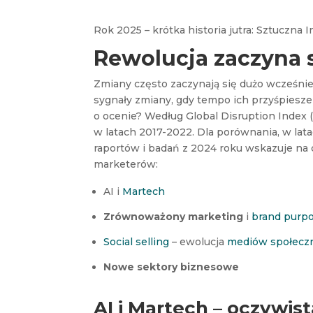
Rok 2025 – krótka historia jutra: Sztuczna In
Rewolucja zaczyna s
Zmiany często zaczynają się dużo wcześniej
sygnały zmiany, gdy tempo ich przyśpieszen
o ocenie? Według Global Disruption Index
w latach 2017-2022. Dla porównania, w lat
raportów i badań z 2024 roku wskazuje na 
marketerów:
AI i
Martech
Zrównoważony
marketing
i
brand purp
Social selling
– ewolucja
mediów społecz
Nowe sektory biznesowe
AI i Martech – oczywis