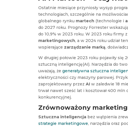
Ostatnie miesiące przyniosły wysyp progr
technologiach, szczególnie na możliwości
globalnego rynku
martech
(technologie i
a
do 2027 roku. Prognozy Forrester wskazują
do 10,9% w 2023 roku. W 2023 roku firmy 
marketingowych
, a w 2024 roku udział t
wspierające
zarządzanie marką
, doświadc
W drugiej połowie 2023 roku pojawiły się
sztuczną inteligencję(AI). Narzędzia do t
uważają, że
generatywna sztuczna inteligen
elektryczności czy maszyny parowej. Przykł
zaprojektowany przez
AI
w zaledwie 18 mie
trwał nawet sześć lat i kosztował 400 mln
konkurencyjnej.
Zrównoważony marketing 
Sztuczna inteligencja
bez wątpienia zrew
strategie marketingowe
, narzędzia oraz p