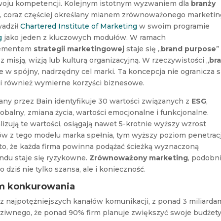
woju kompetencji. Kolejnym istotnym wyzwaniem dla
branży
j
, coraz częściej określany mianem zrównoważonego marketi
wadził
Chartered Institute of Marketing
w swoim programie
g
jako jeden z kluczowych modułów. W ramach
lementem
strategii marketingowej
staje się „
brand purpose
”
z misją, wizją lub kulturą organizacyjną. W rzeczywistości „
br
je w spójny, nadrzędny cel marki. Ta koncepcja nie ogranicza s
ynosi również wymierne korzyści biznesowe.
ny przez Bain identyfikuje 30 wartości związanych z
ESG
,
obalny, zmiana życia, wartości emocjonalne i funkcjonalne.
alizują te wartości, osiągają nawet 5-krotnie wyższy wzrost
ów z tego modelu marka spełnia, tym wyższy poziom penetracj
to, że każda firma powinna podążać ścieżką wyznaczoną
endu staje się ryzykowne.
Zrównoważony marketing
, podobn
 to dziś nie tylko szansa, ale i konieczność.
iom konkurowania
 z najpotężniejszych kanałów komunikacji, z ponad 3 miliarda
dziwnego, że ponad 90% firm planuje zwiększyć swoje budżet