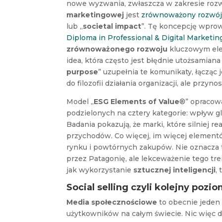
nowe wyzwania, zwłaszcza w zakresie roz
marketingowej
jest
zrównoważony rozwó
lub „
societal impact
”. Tę koncepcję wpro
Diploma in Professional & Digital Marketin
zrównoważonego rozwoju
kluczowym e
idea, która często jest błędnie utożsamiana 
purpose
” uzupełnia te komunikaty, łącząc 
do filozofii działania organizacji, ale prz
Model „
ESG Elements of Value
®” opracowa
podzielonych na cztery kategorie: wpływ gl
Badania pokazują, że marki, które silniej re
przychodów. Co więcej, im więcej element
rynku i powtórnych zakupów. Nie oznacza 
przez Patagonię, ale lekceważenie tego tr
jak wykorzystanie
sztucznej inteligencji
,
Social selling czyli kolejny poz
Media społecznościowe
to obecnie jeden
użytkowników na całym świecie. Nic więc 