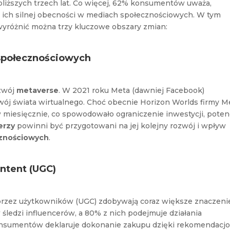
liższych trzech lat. Co więcej, 62% konsumentów uważa,
 ich silnej obecności w mediach społecznościowych. W tym
wyróżnić można trzy kluczowe obszary zmian:
społecznościowych
ozwój
metaverse
. W 2021 roku Meta (dawniej Facebook)
wój świata wirtualnego. Choć obecnie Horizon Worlds firmy M
miesięcznie, co spowodowało ograniczenie inwestycji, poten
erzy
powinni być przygotowani na jej kolejny rozwój i wpływ
znościowych
.
ontent (UGC)
przez użytkowników (UGC) zdobywają coraz większe znaczeni
śledzi influencerów, a 80% z nich podejmuje działania
konsumentów deklaruje dokonanie zakupu dzięki rekomendacj