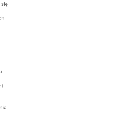
 się
ch
u
mi
nio