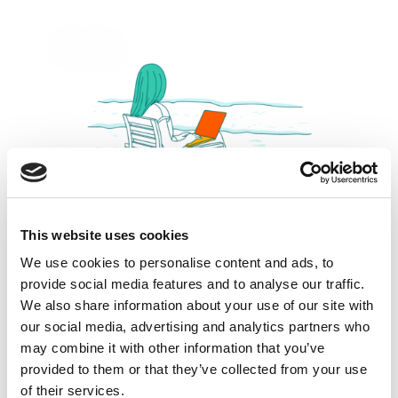
This website uses cookies
We use cookies to personalise content and ads, to
Rok 2025 – krótka historia jutra: Sztuczna
provide social media features and to analyse our traffic.
Inteligencja (AI)
We also share information about your use of our site with
sty 30, 2025
|
Abstrakty
,
Aktualności
,
Bez
our social media, advertising and analytics partners who
kategorii
,
Blogosfera
,
Ludzie
,
Narzędzia
,
may combine it with other information that you’ve
Newsy
,
Promowane
,
Rekomendowane
,
provided to them or that they’ve collected from your use
Technologia
,
Wiedza
of their services.