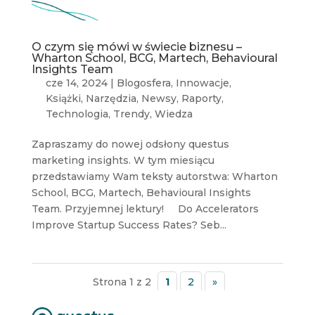
O czym się mówi w świecie biznesu –
Wharton School, BCG, Martech, Behavioural
Insights Team
cze 14, 2024
|
Blogosfera
,
Innowacje
,
Książki
,
Narzędzia
,
Newsy
,
Raporty
,
Technologia
,
Trendy
,
Wiedza
Zapraszamy do nowej odsłony questus
marketing insights. W tym miesiącu
przedstawiamy Wam teksty autorstwa: Wharton
School, BCG, Martech, Behavioural Insights
Team. Przyjemnej lektury! Do Accelerators
Improve Startup Success Rates? Seb...
Strona 1 z 2
1
2
»