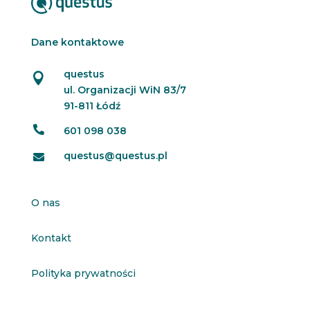
Dane kontaktowe
questus

ul. Organizacji WiN 83/7
91-811 Łódź

601 098 038
questus@questus.pl

O nas
Kontakt
Polityka prywatności