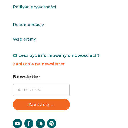
Polityka prywatności
Rekomendacje
Wspieramy
Chcesz być informowany o nowościach?
Zapisz się na newsletter
N
N
Newsletter
e
e
w
w
s
s
l
l
e
e
Zapisz się →
t
t
t
t
e
e
r
r