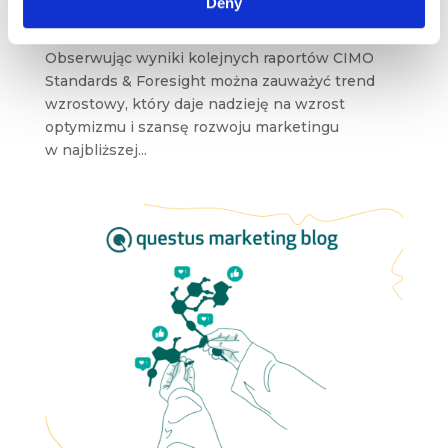
Deny
Analiza raportu CIMO Standards & Foresight
Obserwując wyniki kolejnych raportów CIMO
Standards & Foresight można zauważyć trend
wzrostowy, który daje nadzieję na wzrost
optymizmu i szansę rozwoju marketingu
w najbliższej...