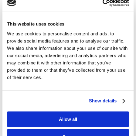
This website uses cookies
We use cookies to personalise content and ads, to
provide social media features and to analyse our traffic.
We also share information about your use of our site with
our social media, advertising and analytics partners who
may combine it with other information that you’ve
provided to them or that they’ve collected from your use
of their services.
Show details
Allow all
Rosnący optymizm polskich marketerów
paź 25, 2023
|
Aktualności
,
Artykuły
,
Ludzie
,
Newsy
,
Raporty
,
Trendy