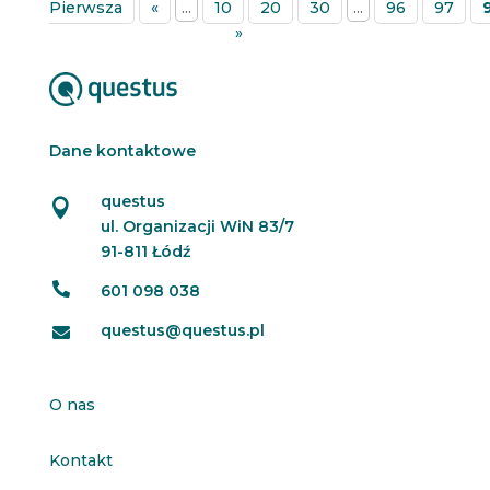
Pierwsza
«
...
10
20
30
...
96
97
»
Dane kontaktowe
questus

ul. Organizacji WiN 83/7
91-811 Łódź

601 098 038
questus@questus.pl

O nas
Kontakt