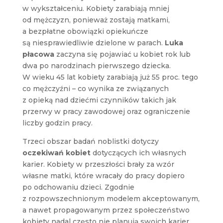
w wykształceniu. Kobiety zarabiają mniej
od mężczyzn, ponieważ zostają matkami,
a bezpłatne obowiązki opiekuńcze
są niesprawiedliwie dzielone w parach.
Luka
płacowa
zaczyna się pojawiać u kobiet rok lub
dwa po narodzinach pierwszego dziecka.
W wieku 45 lat kobiety zarabiają już 55 proc. tego
co mężczyźni – co wynika ze związanych
z opieką nad dziećmi czynników takich jak
przerwy w pracy zawodowej oraz ograniczenie
liczby godzin pracy.
Trzeci obszar badań noblistki dotyczy
oczekiwań kobiet
dotyczących ich własnych
karier. Kobiety w przeszłości brały za wzór
własne matki, które wracały do pracy dopiero
po odchowaniu dzieci. Zgodnie
z rozpowszechnionym modelem akceptowanym,
a nawet propagowanym przez społeczeństwo
kobiety nadal często nie planują swoich karier,