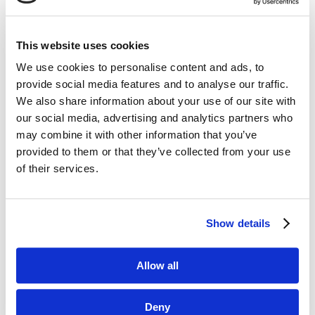
tegorocznej noblistki: „Dla ekonomistów
zmiana
jest ważna
— jest interesująca. Dlatego
mężczyźni są nudni, a kobiety interesujące”.
This website uses cookies
We use cookies to personalise content and ads, to
provide social media features and to analyse our traffic.
We also share information about your use of our site with
our social media, advertising and analytics partners who
may combine it with other information that you’ve
provided to them or that they’ve collected from your use
of their services.
Show details
Allow all
Posłuchaj questus podcast
Deny