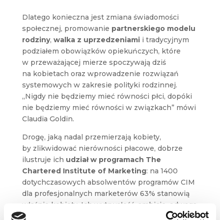
Dlatego konieczna jest zmiana świadomości
społecznej, promowanie
partnerskiego modelu
rodziny
,
walka z uprzedzeniami
i tradycyjnym
podziałem obowiązków opiekuńczych, które
w przeważającej mierze spoczywają dziś
na kobietach oraz wprowadzenie rozwiązań
systemowych w zakresie polityki rodzinnej.
„Nigdy nie będziemy mieć równości płci, dopóki
nie będziemy mieć równości w związkach” mówi
Claudia Goldin.
Drogę, jaką nadal przemierzają kobiety,
by zlikwidować nierówności płacowe, dobrze
ilustruje ich
udział w programach The
Chartered Institute of Marketing
: na 1400
dotychczasowych absolwentów programów CIM
dla profesjonalnych marketerów 63% stanowią
właśnie kobiety. Ich wytrwałość, ambicje, odwaga
i nietuzinkowe myślenie wpisują się w myśl