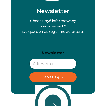
Newsletter
Chcesz być informowany
o nowościach?
Dołącz do naszego newslettera.
N
N
Newsletter
e
e
w
w
s
s
l
l
e
e
t
t
Zapisz się →
t
t
e
e
r
r
N
e
w