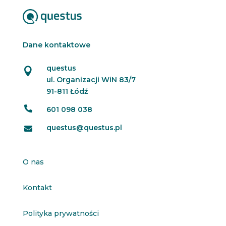
Dane kontaktowe
questus

ul. Organizacji WiN 83/7
91-811 Łódź

601 098 038
questus@questus.pl

O nas
Kontakt
Polityka prywatności