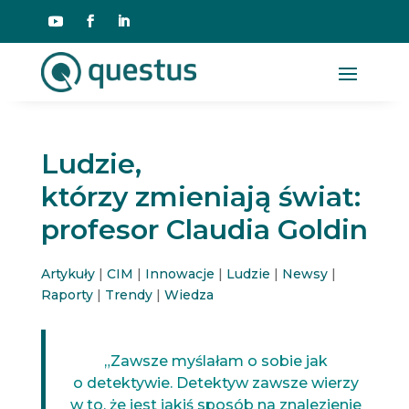
Ludzie,
którzy zmieniają świat:
profesor Claudia Goldin
Artykuły
|
CIM
|
Innowacje
|
Ludzie
|
Newsy
|
Raporty
|
Trendy
|
Wiedza
„Zawsze myślałam o sobie jak
o detektywie. Detektyw zawsze wierzy
w to, że jest jakiś sposób na znalezienie