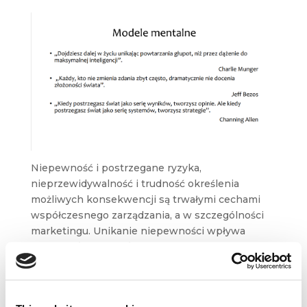
Niepewność i postrzegane ryzyka,
nieprzewidywalność i trudność określenia
możliwych konsekwencji są trwałymi cechami
współczesnego zarządzania, a w szczególności
marketingu. Unikanie niepewności wpływa
na
kwestie marketingowe
w bardzo różnych
obszarach – pozycjonowanie, zarządzanie marką,
polityka cenowa, wprowadzanie nowych
produktów itp. Według badania Marco S.