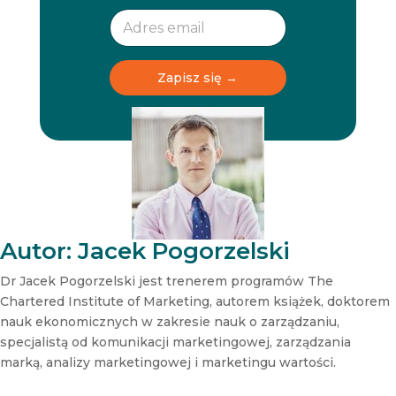
w
w
s
s
l
l
e
e
t
t
Zapisz się →
t
t
e
e
r
r
N
e
w
s
l
e
t
Autor: Jacek Pogorzelski
t
e
Dr Jacek Pogorzelski jest trenerem programów The
r
Chartered Institute of Marketing, autorem książek, doktorem
N
nauk ekonomicznych w zakresie nauk o zarządzaniu,
e
specjalistą od komunikacji marketingowej, zarządzania
w
s
marką, analizy marketingowej i marketingu wartości.
l
e