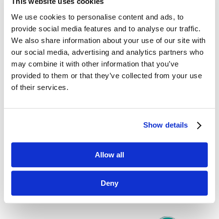
This website uses cookies
Giarratany i Anny Torres im wyższy poziom
unikania niepewności zakorzeniony w kulturze
We use cookies to personalise content and ads, to
firm działających w sektorach opartych
provide social media features and to analyse our traffic.
na innowacjach, tym bardziej złożone są ich
We also share information about your use of our site with
marki i tym niższa innowacyjność.
our social media, advertising and analytics partners who
may combine it with other information that you’ve
Skuteczne zarządzanie niepewnością
provided to them or that they’ve collected from your use
w marketingu wymaga elastycznego podejścia,
of their services.
w którym kierownictwo może przyjąć strategię
iteracyjną i podjąć ryzyko eksperymentowania.
Analiza danych, szczególnie bayesowska, może
pomóc w podejmowaniu lepszych decyzji,
Show details
bazując na prawdopodobieństwie sukcesu.
Allow all
Deny