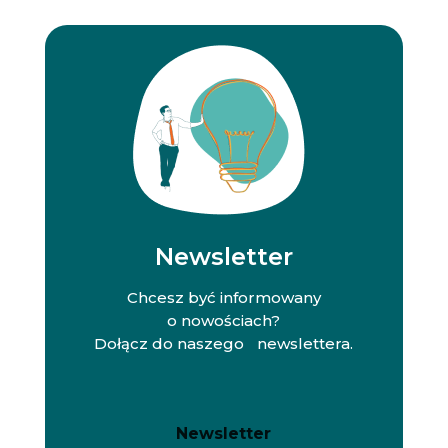
Newsletter
Chcesz być informowany
o nowościach?
Dołącz do naszego newslettera.
N
N
Newsletter
e
e