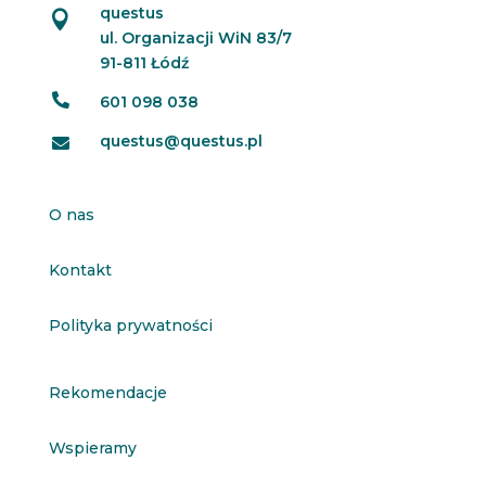
questus

ul. Organizacji WiN 83/7
91-811 Łódź

601 098 038
questus@questus.pl

O nas
Kontakt
Polityka prywatności
Rekomendacje
Wspieramy