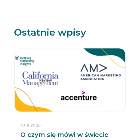
t
t
e
r
Ostatnie wpisy
4.08.2026
O czym się mówi w świecie