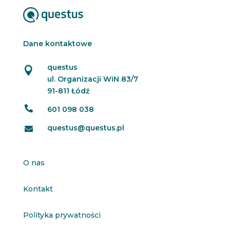
Dane kontaktowe
questus

ul. Organizacji WiN 83/7
91-811 Łódź

601 098 038
questus@questus.pl

O nas
Kontakt
Polityka prywatności