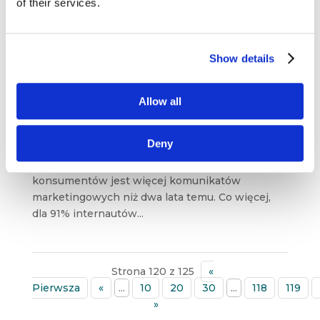
of their services.
Show details
Adblock – jak mogą go ominąć
reklamodawcy?
lip 28, 2017
|
Artykuły
,
Trendy
Allow all
Badania pokazują, że wraz z dynamicznym
Deny
wzrostem ilości contentu równie błyskawicznie
rośnie również liczba reklam – zdaniem aż 87%
konsumentów jest więcej komunikatów
marketingowych niż dwa lata temu. Co więcej,
dla 91% internautów...
Strona 120 z 125
«
Pierwsza
«
...
10
20
30
...
118
119
»