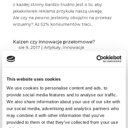
z każdej strony bardzo trudno jest o to, aby
jakakolwiek reklama przykuła naszą uwagę.
Ale czy na pewno jesteśmy obojętni na przekaz
wizualny? Aż 52% konsumentów traci...
Kaizen czy innowacje przełomowe?
sie 9, 2017
|
Artykuły
,
Innowacje
Peter Drucker, ojciec współczesnego
zarządzania, uważał, że firma tylko wtedy może
funkcjonować i rozwijać się, kiedy wprowadza
This website uses cookies
innowacje i umiejętnie nimi zarządza. Badania
pokazują, że w ostatnich latach cykl tworzenia
We use cookies to personalise content and ads, to
nowych produktów...
provide social media features and to analyse our traffic.
We also share information about your use of our site with
our social media, advertising and analytics partners who
may combine it with other information that you’ve
provided to them or that they’ve collected from your use