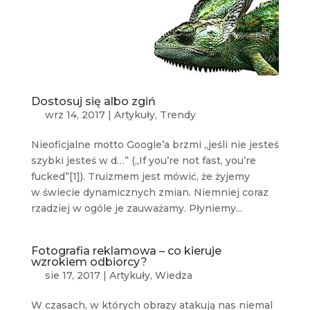
Dostosuj się albo zgiń
wrz 14, 2017
|
Artykuły
,
Trendy
Nieoficjalne motto Google’a brzmi „jeśli nie jesteś
szybki jesteś w d…” („If you’re not fast, you’re
fucked”[1]). Truizmem jest mówić, że żyjemy
w świecie dynamicznych zmian. Niemniej coraz
rzadziej w ogóle je zauważamy. Płyniemy...
Fotografia reklamowa – co kieruje
wzrokiem odbiorcy?
sie 17, 2017
|
Artykuły
,
Wiedza
W czasach, w których obrazy atakują nas niemal