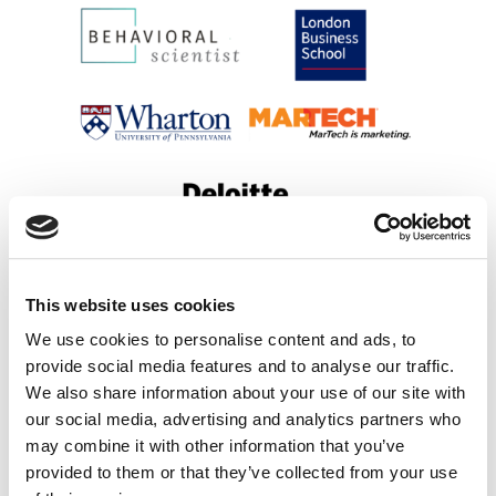
This website uses cookies
O czym się mówi w świecie biznesu –
Behavioral Scientist, Wharton School of
We use cookies to personalise content and ads, to
Business, London Business School, Martech,
provide social media features and to analyse our traffic.
Deloitte [Przegląd Blogosfery
Marketingowej]
We also share information about your use of our site with
paź 10, 2023
|
Aktualności
,
Blogosfera
,
our social media, advertising and analytics partners who
Innowacje
,
Ludzie
,
Narzędzia
,
Newsy
,
may combine it with other information that you’ve
Trendy
,
Wiedza
provided to them or that they’ve collected from your use