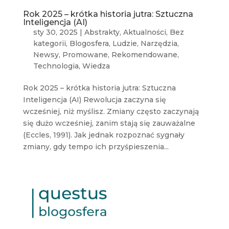
Rok 2025 – krótka historia jutra: Sztuczna
Inteligencja (AI)
sty 30, 2025
|
Abstrakty
,
Aktualności
,
Bez
kategorii
,
Blogosfera
,
Ludzie
,
Narzędzia
,
Newsy
,
Promowane
,
Rekomendowane
,
Technologia
,
Wiedza
Rok 2025 – krótka historia jutra: Sztuczna
Inteligencja (AI) Rewolucja zaczyna się
wcześniej, niż myślisz. Zmiany często zaczynają
się dużo wcześniej, zanim stają się zauważalne
(Eccles, 1991). Jak jednak rozpoznać sygnały
zmiany, gdy tempo ich przyśpieszenia...