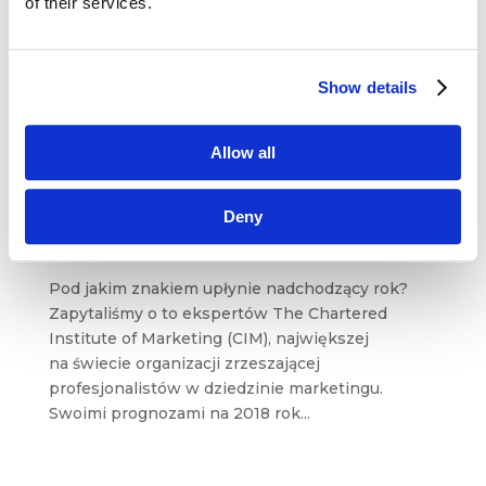
of their services.
The Surprising Origins of Our Obsession with
Creativity Samuel W. Franklin Behavioral Scientist
Kreatywność, która została określona jako
kluczowa kompetencja w formule „4Cs”
Show details
(creativity, communication, collaboration, critical
thinking) w 2020 roku...
Allow all
Trendy 2018 wg ekspertów The Chartered
Deny
Institute of Marketing
gru 21, 2017
|
Artykuły
,
Trendy
Pod jakim znakiem upłynie nadchodzący rok?
Zapytaliśmy o to ekspertów The Chartered
Institute of Marketing (CIM), największej
na świecie organizacji zrzeszającej
profesjonalistów w dziedzinie marketingu.
Swoimi prognozami na 2018 rok...