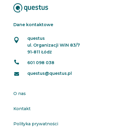
Dane kontaktowe
questus

ul. Organizacji WiN 83/7
91-811 Łódź

601 098 038
questus@questus.pl

O nas
Kontakt
Polityka prywatności