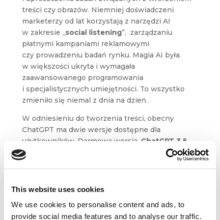
treści czy obrazów. Niemniej doświadczeni
marketerzy od lat korzystają z narzędzi AI
w zakresie „
social listening
”, zarządzaniu
płatnymi kampaniami reklamowymi
czy prowadzeniu badań rynku. Magia AI była
w większości ukryta i wymagała
zaawansowanego programowania
i specjalistycznych umiejętności. To wszystko
zmieniło się niemal z dnia na dzień.
W odniesieniu do tworzenia treści, obecny
ChatGPT ma dwie wersje dostępne dla
użytkowników. Darmowa wersja,
ChatGPT 3.5
,
która została oparta tylko na danych, istniejących
przed wrześniem 2021 roku oraz płatna
ChatGPT
4
, która ma możliwość uwzględnienia nowszych
danych internetowych za pomocą różnych
This website uses cookies
wtyczek.
We use cookies to personalise content and ads, to
W przypadku rozwiązań graficznych istnieją dwa
provide social media features and to analyse our traffic.