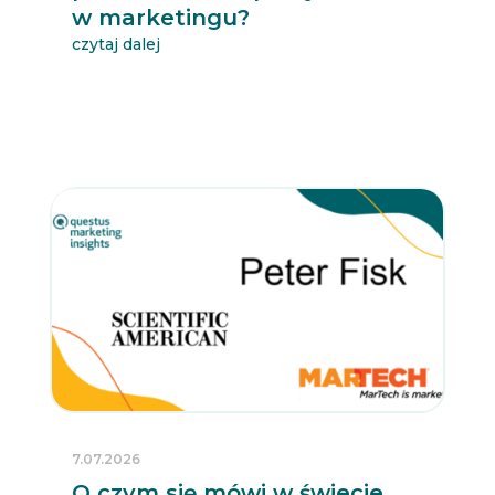
w marketingu?
czytaj dalej
7.07.2026
O czym się mówi w świecie