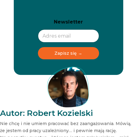
N
N
Newsletter
e
e
w
w
s
s
l
l
e
e
t
t
Zapisz się →
t
t
e
e
r
r
N
e
w
s
l
e
t
Autor: Robert Kozielski
t
e
Nie chcę i nie umiem pracować bez zaangażowania. Mówią,
r
że jestem od pracy uzależniony… i pewnie mają rację.
N