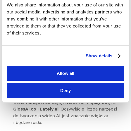
popularne narzędzia do tworzenia obrazów,
We also share information about your use of our site with
Midjourney
i
OpenAI DALL-E
. Oba mają różne
our social media, advertising and analytics partners who
poziomy subskrypcji. Midjourney znajduje się
may combine it with other information that you’ve
w Discord, która jest platformą opartą
provided to them or that they’ve collected from your use
na kanałach, zapewniającą możliwość dzielenia
of their services.
się wiedzą oraz tworzenie wtyczek i rozszerzeń.
Z drugiej strony,
DALL-E
jest narzędziem, które
znajduje się na zwykłej stronie internetowej,
Show details
takiej jak ChatGPT.
W sferze tworzenia treści wideo,
Runway.ml
Allow all
staje się powszechnym rozwiązaniem
ze względu na możliwość tworzenia krótkich
filmów wideo w zaledwie kilka sekund
Deny
na podstawie prostego tekstu. Istnieje także
wiele narzędzi do edycji wideo AI, między innymi
GlossAI.co
i
Lately.ai
. Oczywiście liczba narzędzi
do tworzenia wideo AI jest znacznie większa
i będzie rosła.