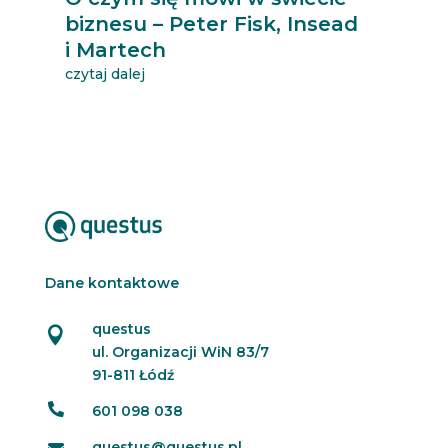
biznesu – Peter Fisk, Insead
i Martech
czytaj dalej
Dane kontaktowe
questus

ul. Organizacji WiN 83/7
91-811 Łódź

601 098 038
questus@questus.pl