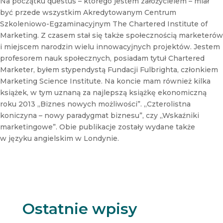
Na początku questus – którego jestem założycielem – miał
e
być przede wszystkim Akredytowanym Centrum
w
s
Szkoleniowo-Egzaminacyjnym The Chartered Institute of
l
Marketing. Z czasem stał się także społecznością marketerów
e
i miejscem narodzin wielu innowacyjnych projektów. Jestem
t
profesorem nauk społecznych, posiadam tytuł Chartered
t
Marketer, byłem stypendystą Fundacji Fulbrighta, członkiem
e
r
Marketing Science Institute. Na koncie mam również kilka
książek, w tym uznaną za najlepszą książkę ekonomiczną
roku 2013 „Biznes nowych możliwości”. „Czterolistna
koniczyna – nowy paradygmat biznesu”, czy „Wskaźniki
marketingowe”. Obie publikacje zostały wydane także
w języku angielskim w Londynie.
Ostatnie wpisy