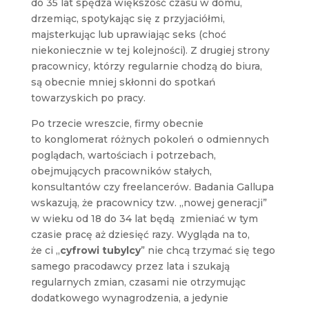
do 35 lat spędza większość czasu w domu,
drzemiąc, spotykając się z przyjaciółmi,
majsterkując lub uprawiając seks (choć
niekoniecznie w tej kolejności). Z drugiej strony
pracownicy, którzy regularnie chodzą do biura,
są obecnie mniej skłonni do spotkań
towarzyskich po pracy.
Po trzecie wreszcie, firmy obecnie
to konglomerat różnych pokoleń o odmiennych
poglądach, wartościach i potrzebach,
obejmujących pracowników stałych,
konsultantów czy freelancerów. Badania Gallupa
wskazują, że pracownicy tzw. „nowej generacji”
w wieku od 18 do 34 lat będą zmieniać w tym
czasie pracę aż dziesięć razy. Wygląda na to,
że ci „
cyfrowi tubylcy
” nie chcą trzymać się tego
samego pracodawcy przez lata i szukają
regularnych zmian, czasami nie otrzymując
dodatkowego wynagrodzenia, a jedynie