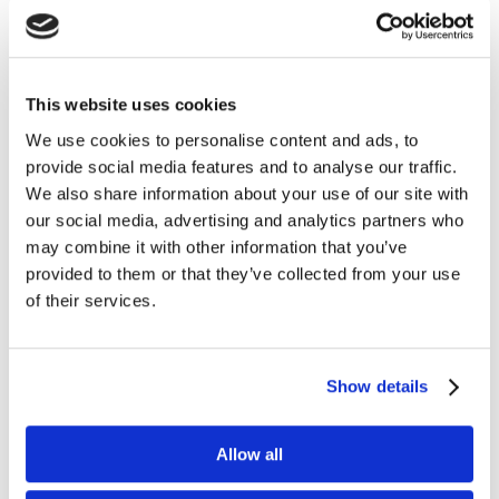
Agnieszka Brytan-Jędrzejowska
cze 12, 2024
This website uses cookies
Ekspertka badań marketingowych i doradztwa
We use cookies to personalise content and ads, to
marketingowego związana z branżą od ponad 20
provide social media features and to analyse our traffic.
lat. Jest doświadczonym badaczem i strategiem
We also share information about your use of our site with
w zakresie pozycjonowania marek i firm,
our social media, advertising and analytics partners who
insightów i potrzeb konsumentów, koncepcji
may combine it with other information that you’ve
produktowych, koncepcji komunikacyjnych, UX
provided to them or that they’ve collected from your use
i...
of their services.
Show details
Allow all