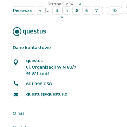
Strona 5 z 14
«
Pierwsza
«
...
3
4
5
6
7
...
10
...
»
Dane kontaktowe
questus

ul. Organizacji WiN 83/7
91-811 Łódź

601 098 038
questus@questus.pl

O nas