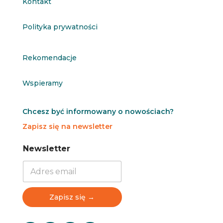
Kontakt
Polityka prywatności
Rekomendacje
Wspieramy
Chcesz być informowany o nowościach?
Zapisz się na newsletter
N
N
Newsletter
e
e
w
w
s
s
l
l
e
e
Zapisz się →
t
t
t
t