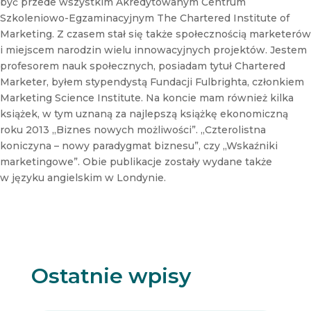
być przede wszystkim Akredytowanym Centrum
w
s
Szkoleniowo-Egzaminacyjnym The Chartered Institute of
l
Marketing. Z czasem stał się także społecznością marketerów
e
i miejscem narodzin wielu innowacyjnych projektów. Jestem
t
profesorem nauk społecznych, posiadam tytuł Chartered
t
Marketer, byłem stypendystą Fundacji Fulbrighta, członkiem
e
r
Marketing Science Institute. Na koncie mam również kilka
książek, w tym uznaną za najlepszą książkę ekonomiczną
roku 2013 „Biznes nowych możliwości”. „Czterolistna
koniczyna – nowy paradygmat biznesu”, czy „Wskaźniki
marketingowe”. Obie publikacje zostały wydane także
w języku angielskim w Londynie.
Ostatnie wpisy