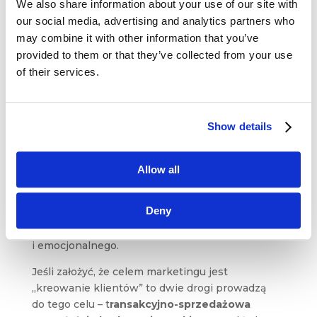
We also share information about your use of our site with
czy tzw.
„social selling”
nikogo chyba nie trzeba
our social media, advertising and analytics partners who
przekonywać do roli jaką pełnią społeczności
may combine it with other information that you’ve
we współczesnym marketingu i biznesie.
provided to them or that they’ve collected from your use
Jednocześnie wyzwaniem jest określenie
of their services.
wartości budowanych społeczności
.
Społeczność to grupa ludzi, którzy znają się
wzajemnie, łączy ich wspólny cel oraz wpływają
Show details
na ewolucję i rozwój społeczności. Z punktu
widzenia brandingu, podczas zajęć z modułu
Managing Brands na programie Diploma
Allow all
in Professional Marketing
mówimy
o społecznościach głównie w kontekście
Deny
brandingu społecznego i kulturowego
w odróżnieniu od brandingu percepcyjnego
i emocjonalnego.
Jeśli założyć, że celem marketingu jest
„kreowanie klientów” to dwie drogi prowadzą
do tego celu – t
ransakcyjno-sprzedażowa