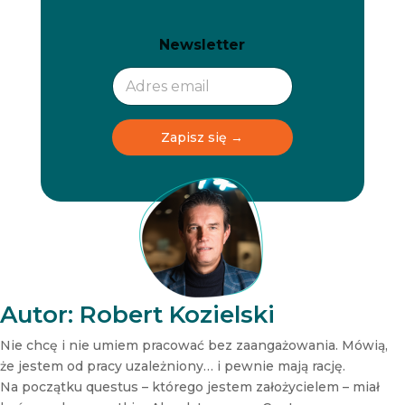
N
N
Newsletter
e
e
w
w
s
s
l
l
e
e
t
t
Zapisz się →
t
t
e
e
r
r
N
e
w
s
l
e
t
Autor: Robert Kozielski
t
e
Nie chcę i nie umiem pracować bez zaangażowania. Mówią,
r
że jestem od pracy uzależniony… i pewnie mają rację.
N
Na początku questus – którego jestem założycielem – miał
e