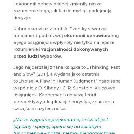
i ekonomii behawioralnej zmieniły nasze
rozumienie tego, jak ludzie myślą i podejmują
decyzje.
Kahneman wraz z prof. A. Tversky stworzył
fundament pod rozwój
ekonomii behawioralnej
,
a jego osiągnięcia wpłynęły nie tylko na lepsze
rozumienie
irracjonalności dokonywanych
przez ludzi wyborów
.
Jego najbardziej znana książka to „Thinking, Fast
and Slow” (2011), a wydana jako ostatnia
to „Noise: A Flaw in Human Judgment” naapisana
wspólnie z O. Sibony i C. R. Sunstein. Kluczowe
osiągnięcia Kahneman’a dotyczą teorii
perspektywy, eksploracji heurystyk, znaczenia
szczęścia i użyteczności.
„Nasze wygodne przekonanie, że świat jest
logiczny i spójny, opiera się na solidnym
fundamencie – naszej niemal nieograniczonej