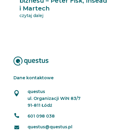
biznesu – Peter Fisk, Insead
i Martech
czytaj dalej
Dane kontaktowe
questus

ul. Organizacji WiN 83/7
91-811 Łódź

601 098 038
questus@questus.pl
