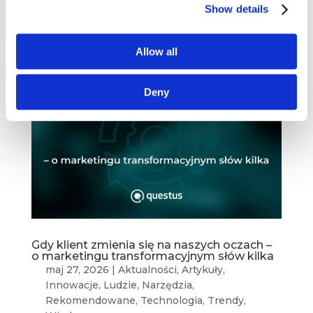
wciąż boją się im zaufać. I nierzadko nie potrafią
Show details
ich w pełni zrozumieć. Odpowiedzią na tego...
Allow all
Deny
Gdy klient zmienia się na naszych oczach –
o marketingu transformacyjnym słów kilka
maj 27, 2026
|
Aktualności
,
Artykuły
,
Innowacje
,
Ludzie
,
Narzędzia
,
Rekomendowane
,
Technologia
,
Trendy
,