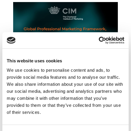
This website uses cookies
We use cookies to personalise content and ads, to
Global Professional Marketing Framework,
czyli jak CIM porządkuje zawód marketera
provide social media features and to analyse our traffic.
lip 6, 2026
|
Aktualności
,
Artykuły
,
CIM
,
We also share information about your use of our site with
Innowacje
,
Ludzie
,
Narzędzia
,
our social media, advertising and analytics partners who
Rekomendowane
,
Technologia
,
Trendy
,
may combine it with other information that you’ve
Wiedza
provided to them or that they’ve collected from your use
of their services.
Pewnym paradoksem jest, że organizacje –
tak bardzo potrzebując dziś wsparcia
marketerów w wielu funkcjach biznesowych –