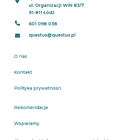
ul. Organizacji WiN 83/7
91-811 Łódź

601 098 038
questus@questus.pl

O nas
Kontakt
Polityka prywatności
Rekomendacje
Wspieramy