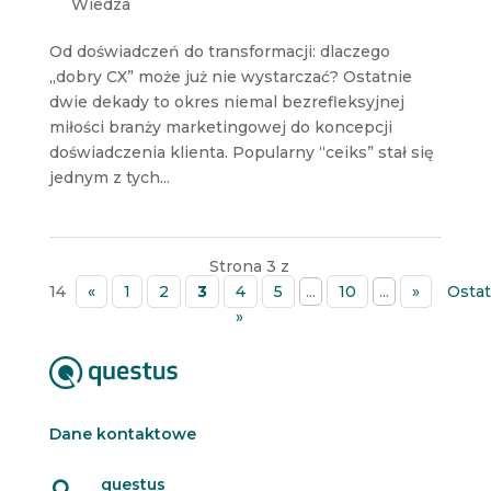
Wiedza
Od doświadczeń do transformacji: dlaczego
„dobry CX” może już nie wystarczać? Ostatnie
dwie dekady to okres niemal bezrefleksyjnej
miłości branży marketingowej do koncepcji
doświadczenia klienta. Popularny “ceiks” stał się
jednym z tych...
Strona 3 z
14
«
1
2
3
4
5
...
10
...
»
Ostat
»
Dane kontaktowe
questus
