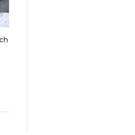
ych
e