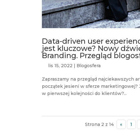
Data-driven user experien
jest kluczowe? Nowy dźwię
Branding. Przegląd blogos
lis 15, 2022
|
Blogosfera
Zapraszamy na przegląd najciekawszych arty
początek jesieni w sferze marketingowej? 
w pierwszej kolejności do klientów?...
Strona 2 z 14
«
1