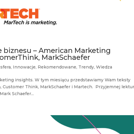
e biznesu – American Marketing
stomerThink, MarkSchaefer
sfera
,
Innowacje
,
Rekomendowane
,
Trendy
,
Wiedza
keting insights. W tym miesiącu przedstawiamy Wam teksty
n, Customer Think, MarkSchaefer i Martech. Przyjemnej lektu
ark Schaefer...