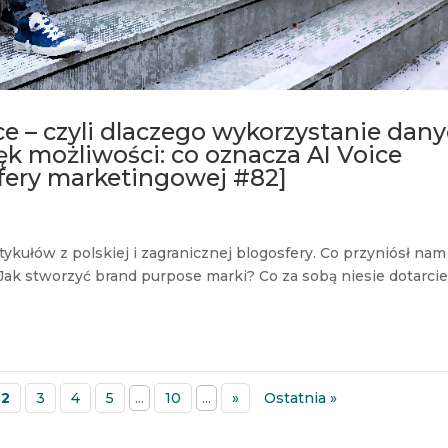
ce – czyli dlaczego wykorzystanie dan
k możliwości: co oznacza AI Voice
fery marketingowej #82]
kułów z polskiej i zagranicznej blogosfery. Co przyniósł nam
Jak stworzyć brand purpose marki? Co za sobą niesie dotarci
2
3
4
5
...
10
...
»
Ostatnia »