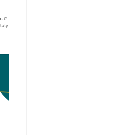
aca?
taty