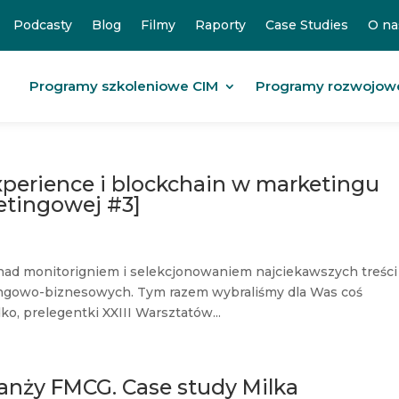
Podcasty
Blog
Filmy
Raporty
Case Studies
O na
Programy szkoleniowe CIM
Programy rozwojow
perience i blockchain w marketingu
etingowej #3]
nad monitorigniem i selekcjonowaniem najciekawszych treści
ingowo-biznesowych. Tym razem wybraliśmy dla Was coś
ko, prelegentki XXIII Warsztatów...
anży FMCG. Case study Milka