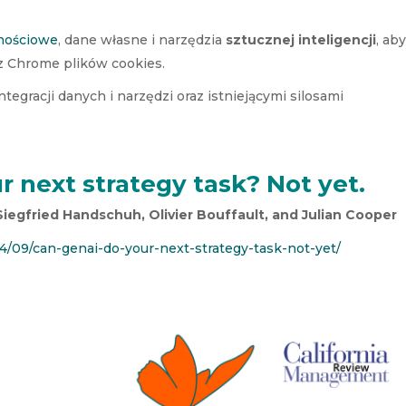
nościowe
, dane własne i narzędzia
sztucznej inteligencji
, ab
z Chrome plików cookies.
tegracji danych i narzędzi oraz istniejącymi silosami
 next strategy task? Not yet.
Siegfried Handschuh, Olivier Bouffault, and Julian Cooper
4/09/can-genai-do-your-next-strategy-task-not-yet/