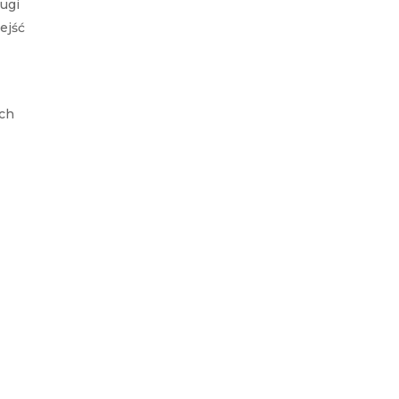
ugi
ejść
ach