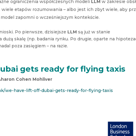
aźne ograniczenia współczesnych modeli
LLM
w zakresie obsł
iele etapów rozumowania – albo jest ich zbyt wiele, aby prz
te, model zapomni o wcześniejszym kontekście.
oski. Po pierwsze, dzisiejsze
LLM
są już w stanie
dużą skalę (np. badania rynku. Po drugie, oparte na hipotez
adal poza zasięgiem – na razie.
ubai gets ready for flying taxis
Aharon Cohen Mohliver
/we-have-lift-off-dubai-gets-ready-for-flying-taxis