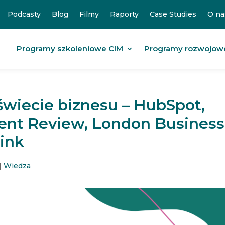
Podcasty
Blog
Filmy
Raporty
Case Studies
O na
Programy szkoleniowe CIM
Programy rozwojow
wiecie biznesu – HubSpot,
ent Review, London Business
ink
|
Wiedza