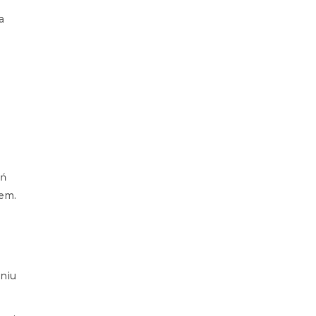
a
ań
iem.
niu