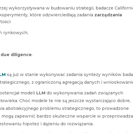
zej wykorzystywana w budowaniu strategii, badacze Californi
sperymenty, które odzwierciedlają zadania
zarządzania
tości:
ań rynkowych;
o
due diligence
.
LM
są już w stanie wykonywać zadania syntezy wyników bad
strategicznego, z ograniczoną agregacją danych i wnioskowan
potencjał modeli
LLM
do wykonywania zadań związanych
łowieka. Choć modele te nie są jeszcze wystarczająco dobre,
ia abstrakcyjnego problemu strategicznego, to prowadzone
k, mogą zapewnić bardzo skuteczne wsparcie w przeprowadza
estowaniu hipotez i dążeniu do rozwiązania.