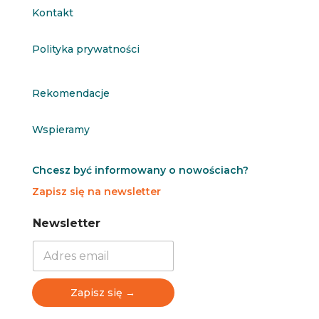
Kontakt
Polityka prywatności
Rekomendacje
Wspieramy
Chcesz być informowany o nowościach?
Zapisz się na newsletter
N
N
Newsletter
e
e
w
w
s
s
l
l
e
e
Zapisz się →
t
t
t
t