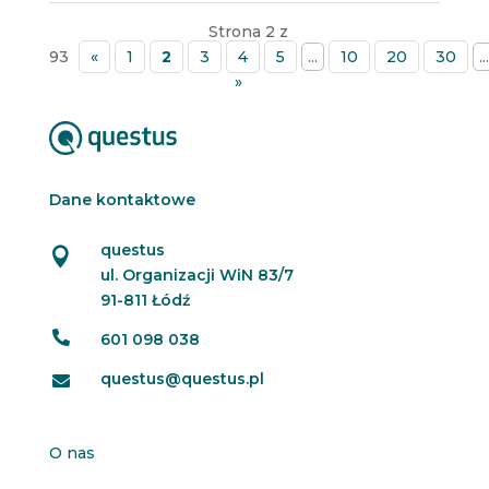
Strona 2 z
93
«
1
2
3
4
5
...
10
20
30
...
»
Dane kontaktowe
questus

ul. Organizacji WiN 83/7
91-811 Łódź

601 098 038
questus@questus.pl

O nas