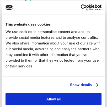
O czym się mówi w świecie biznesu –
Wharton School, Bain & Company, Martech,
California Management Review
maj 13, 2024
|
Blogosfera
,
Innowacje
,
This website uses cookies
Książki
,
Narzędzia
,
Newsy
,
Raporty
,
We use cookies to personalise content and ads, to
Technologia
,
Trendy
,
Wiedza
provide social media features and to analyse our traffic.
We also share information about your use of our site with
Zapraszamy do nowej odsłony questus
our social media, advertising and analytics partners who
marketing insights. W tym miesiącu
may combine it with other information that you’ve
przedstawiamy Wam teksty autorstwa: Wharton
School, Bain & Company, Martech, California
provided to them or that they’ve collected from your use
Management Review. Przyjemnej lektury! Is
of their services.
Influencer Marketing Worth It? Angie...
Show details
Allow all