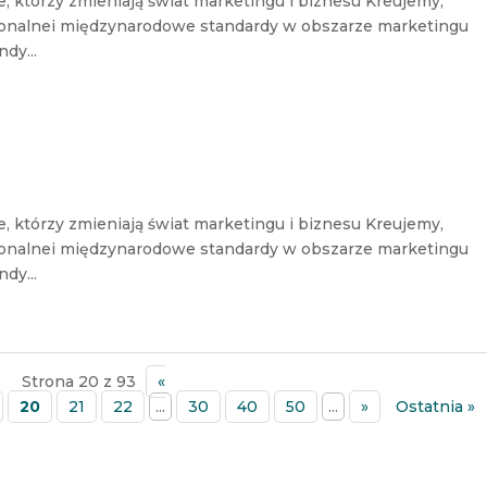
e, którzy zmieniają świat marketingu i biznesu Kreujemy,
jonalnei międzynarodowe standardy w obszarze marketingu
dy...
e, którzy zmieniają świat marketingu i biznesu Kreujemy,
jonalnei międzynarodowe standardy w obszarze marketingu
dy...
Strona 20 z 93
«
20
21
22
...
30
40
50
...
»
Ostatnia »