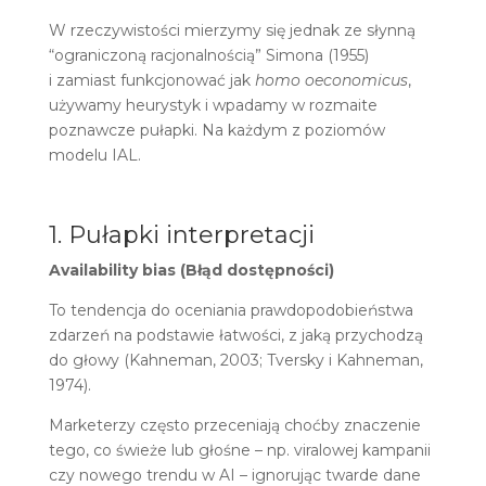
W rzeczywistości mierzymy się jednak ze słynną
“ograniczoną racjonalnością” Simona (1955)
i zamiast funkcjonować jak
homo oeconomicus
,
używamy heurystyk i wpadamy w rozmaite
poznawcze pułapki. Na każdym z poziomów
modelu IAL.
1. Pułapki interpretacji
Availability bias (Błąd dostępności)
To tendencja do oceniania prawdopodobieństwa
zdarzeń na podstawie łatwości, z jaką przychodzą
do głowy (Kahneman, 2003; Tversky i Kahneman,
1974).
Marketerzy często przeceniają choćby znaczenie
tego, co świeże lub głośne – np. viralowej kampanii
czy nowego trendu w AI – ignorując twarde dane