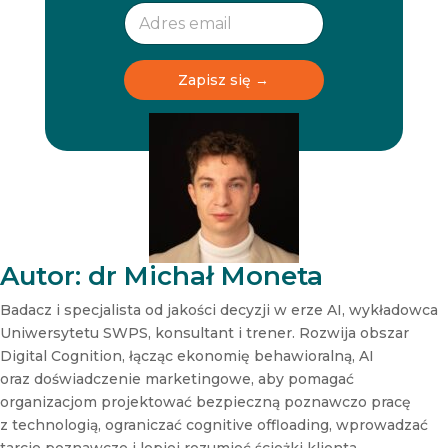
w
w
s
s
l
l
e
e
t
t
Zapisz się →
t
t
e
e
r
r
N
e
w
s
l
e
t
Autor: dr Michał Moneta
t
e
Badacz i specjalista od jakości decyzji w erze AI, wykładowca
r
Uniwersytetu SWPS, konsultant i trener. Rozwija obszar
N
Digital Cognition, łącząc ekonomię behawioralną, AI
e
oraz doświadczenie marketingowe, aby pomagać
w
s
organizacjom projektować bezpieczną poznawczo pracę
l
z technologią, ograniczać cognitive offloading, wprowadzać
e
tarcie poznawcze i lepiej rozumieć ścieżki klienta