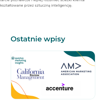
t
kształtowane przez sztuczną inteligencję.
t
e
r
Ostatnie wpisy