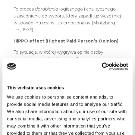
To proces
dorabiania
logicznego i analitycznego
uzasadnienia do wyboru, który zapadł już wcześniej
w sposób intuicyjny lub emocjonalny (Mintzberg
i in., 1976).
HiPPO effect (Highest Paid Person’s Opinion)
To sytuacja, w której wygrywa opinia osoby
najwyżej postawionej, a nie najlepszy argument.
W marketingu często nie musi przyjmować formy
otwartego nacisku – czasem wystarczy sugestia
CEO, CFO albo właściciela.
This website uses cookies
We use cookies to personalise content and ads, to
provide social media features and to analyse our traffic.
We also share information about your use of our site with
our social media, advertising and analytics partners who
may combine it with other information that you’ve
provided to them or that they’ve collected from your use