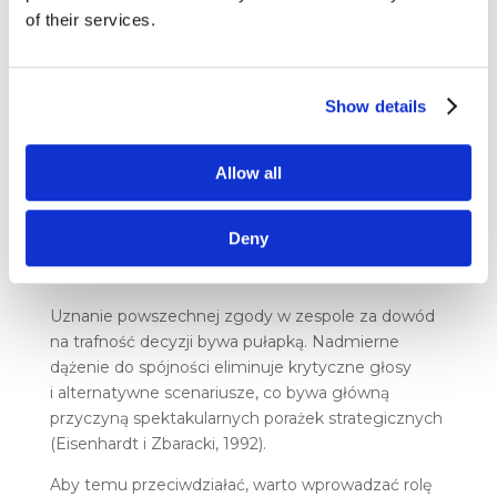
of their services.
Show details
Źródło: Yadav (2023).
Allow all
Deny
Consensus bias i Groupthink (Myślenie
grupowe)
Uznanie powszechnej zgody w zespole za dowód
na trafność decyzji bywa pułapką. Nadmierne
dążenie do spójności eliminuje krytyczne głosy
i alternatywne scenariusze, co bywa główną
przyczyną spektakularnych porażek strategicznych
(Eisenhardt i Zbaracki, 1992).
Aby temu przeciwdziałać, warto wprowadzać rolę