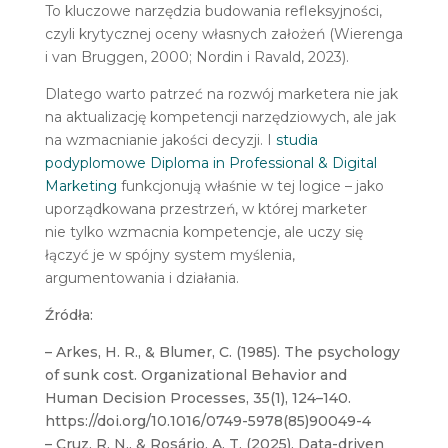
To kluczowe narzędzia budowania refleksyjności,
czyli krytycznej oceny własnych założeń (Wierenga
i van Bruggen, 2000; Nordin i Ravald, 2023).
Dlatego warto patrzeć na rozwój marketera nie jak
na aktualizację kompetencji narzędziowych, ale jak
na wzmacnianie jakości decyzji. I
studia
podyplomowe Diploma in Professional & Digital
Marketing
funkcjonują właśnie w tej logice – jako
uporządkowana przestrzeń, w której marketer
nie tylko wzmacnia kompetencje, ale uczy się
łączyć je w spójny system myślenia,
argumentowania i działania.
Źródła:
– Arkes, H. R., & Blumer, C. (1985). The psychology
of sunk cost. Organizational Behavior and
Human Decision Processes, 35(1), 124–140.
https://doi.org/10.1016/0749-5978(85)90049-4
– Cruz, R. N., & Rosário, A. T. (2025). Data-driven