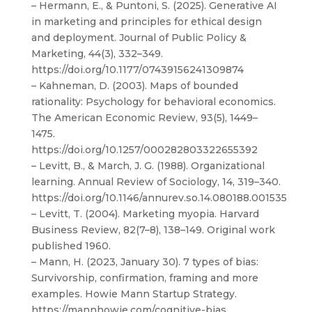
– Hermann, E., & Puntoni, S. (2025). Generative AI
in marketing and principles for ethical design
and deployment. Journal of Public Policy &
Marketing, 44(3), 332–349.
https://doi.org/10.1177/07439156241309874
– Kahneman, D. (2003). Maps of bounded
rationality: Psychology for behavioral economics.
The American Economic Review, 93(5), 1449–
1475.
https://doi.org/10.1257/000282803322655392
– Levitt, B., & March, J. G. (1988). Organizational
learning. Annual Review of Sociology, 14, 319–340.
https://doi.org/10.1146/annurev.so.14.080188.001535
– Levitt, T. (2004). Marketing myopia. Harvard
Business Review, 82(7–8), 138–149. Original work
published 1960.
– Mann, H. (2023, January 30). 7 types of bias:
Survivorship, confirmation, framing and more
examples. Howie Mann Startup Strategy.
https://mannhowie.com/cognitive-bias