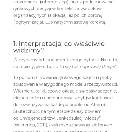
zrozumienia (interpretacja), przez podejmowanie
rynkowych decyzji w kontekście warunków
organizacyjnych (alokacja), aż po ich obronę
(legitymizacja). Lub natychmiastową korektę.
1. Interpretacja: co właściwie
widzimy?
Zaczynamy od fundamentalnego pytania. Nie o to,
co robimy, ale o to,
co tu się tak naprawdę dzieje?
To poziom filtrowania rynkowego szumu i próby
zbudowania wiarygodnego modelu rzeczywistości.
Właśnie tutaj kluczowe okazuje się doświadczenie,
eksperckość i marketingowy sznyt (w kontraście
do rozwiązywania każdego problemu AI-em).
Skuteczność na tym etapie zależy bowiem
od umiejętności tzw. „enkapsulacji wiedzy”
(Wierenga, 2011), czyli rozpoznawania złożonych
wzorców tam, gdzie junior widzi jedynie chaos.