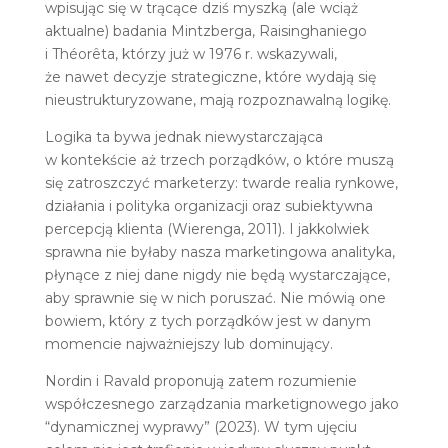
wpisując się w trącące dziś myszką (ale wciąż
aktualne) badania Mintzberga, Raisinghaniego
i Théorêta, którzy już w 1976 r. wskazywali,
że nawet decyzje strategiczne, które wydają się
nieustrukturyzowane, mają rozpoznawalną logikę.
Logika ta bywa jednak niewystarczająca
w kontekście aż trzech porządków, o które muszą
się zatroszczyć marketerzy: twarde realia rynkowe,
działania i polityka organizacji oraz subiektywna
percepcją klienta (Wierenga, 2011). I jakkolwiek
sprawna nie byłaby nasza marketingowa analityka,
płynące z niej dane nigdy nie będą wystarczające,
aby sprawnie się w nich poruszać. Nie mówią one
bowiem, który z tych porządków jest w danym
momencie najważniejszy lub dominujący.
Nordin i Ravald proponują zatem rozumienie
współczesnego zarządzania marketignowego jako
“dynamicznej wyprawy” (2023). W tym ujęciu