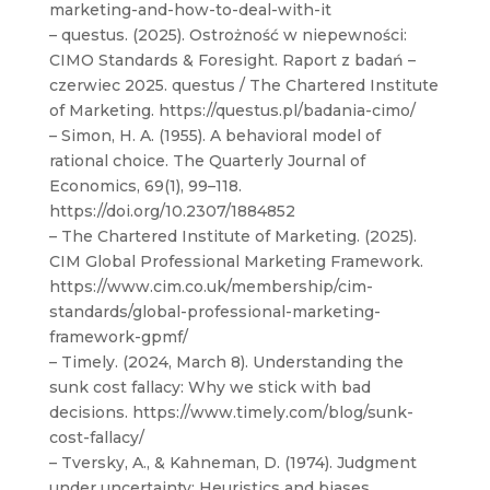
marketing-and-how-to-deal-with-it
– questus. (2025). Ostrożność w niepewności:
CIMO Standards & Foresight. Raport z badań –
czerwiec 2025. questus / The Chartered Institute
of Marketing. https://questus.pl/badania-cimo/
– Simon, H. A. (1955). A behavioral model of
rational choice. The Quarterly Journal of
Economics, 69(1), 99–118.
https://doi.org/10.2307/1884852
– The Chartered Institute of Marketing. (2025).
CIM Global Professional Marketing Framework.
https://www.cim.co.uk/membership/cim-
standards/global-professional-marketing-
framework-gpmf/
– Timely. (2024, March 8). Understanding the
sunk cost fallacy: Why we stick with bad
decisions. https://www.timely.com/blog/sunk-
cost-fallacy/
– Tversky, A., & Kahneman, D. (1974). Judgment
under uncertainty: Heuristics and biases.