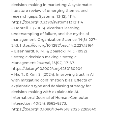
decision-making in marketing: A systematic
literature review of emerging themes and
research gaps. Systems, 13(12), 1114.
https://doi.org/10.3390/systems13121114
– Denrell, J. (2003). Vicarious learning,
undersampling of failure, and the myths of
management. Organization Science, 14(3), 227–
243. https://doi.org/10.1287/orsc.14.2.227.15164
– Eisenhardt, K. M., & Zbaracki, M. J. (1992).
Strategic decision making. Strategic
Management Journal, 13(S2), 17–37.
https://doi.org/10.1002/smj.4250130904
– Ha, T., & Kim, S. (2024). Improving trust in AI
with mitigating confirmation bias: Effects of
explanation type and debiasing strategy for
decision-making with explainable AI.
International Journal of Human-Computer
Interaction, 40(24), 8562–8573.
https://doi.org/10.1080/10447318.2023.2285640