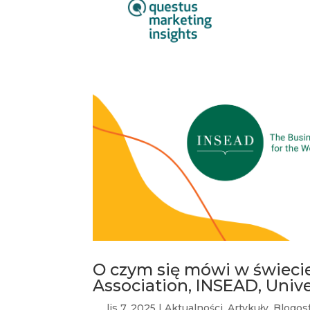
O czym się mówi w świeci
Association, INSEAD, Univer
lis 7, 2025
|
Aktualności
,
Artykuły
,
Blogos