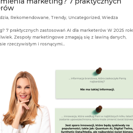
 zmienia marketing? 7 praktycznych
erów
dzia
,
Rekomendowane
,
Trendy
,
Uncategorized
,
Wiedza
ing? 7 praktycznych zastosowań AI dla marketerów W 2025 rok
olwiek. Zespoły marketingowe zmagają się z lawiną danych,
ie rzeczywistym i rosnącymi...