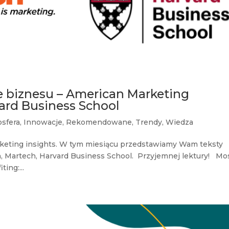
e biznesu – American Marketing
vard Business School
osfera
,
Innowacje
,
Rekomendowane
,
Trendy
,
Wiedza
keting insights. W tym miesiącu przedstawiamy Wam teksty
n, Martech, Harvard Business School. Przyjemnej lektury! Mo
ing:...