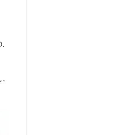
D,
han