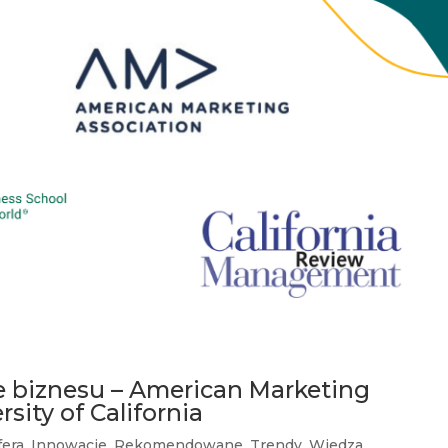
e biznesu – American Marketing
sity of California
fera
,
Innowacje
,
Rekomendowane
,
Trendy
,
Wiedza