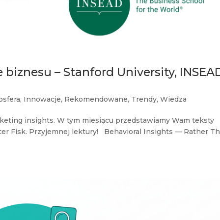
 biznesu – Stanford University, INSEA
osfera
,
Innowacje
,
Rekomendowane
,
Trendy
,
Wiedza
keting insights. W tym miesiącu przedstawiamy Wam teksty
ter Fisk. Przyjemnej lektury! Behavioral Insights — Rather T