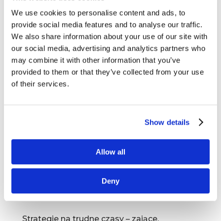
Dr Katarzyna Nizińska rekomenduje –
Lencioni, HBR i Ulrich
We use cookies to personalise content and ads, to
maj 6, 2020
|
Artykuły
,
Książki
,
Wiedza
provide social media features and to analyse our traffic.
We also share information about your use of our site with
W kolejnej odsłonie cyklu “3 pytania do Trenera
our social media, advertising and analytics partners who
CIM” przyszedł czas na rekomendacje od dr Kasi
may combine it with other information that you’ve
Nizińskiej, wykładowcy na module Managing
provided to them or that they’ve collected from your use
Brands. Przed Wami zatem 3 propozycje
of their services.
książkowe, artykułowe i wideo od Kasi....
Show details
Allow all
Deny
Strategie na trudne czasy – zające,