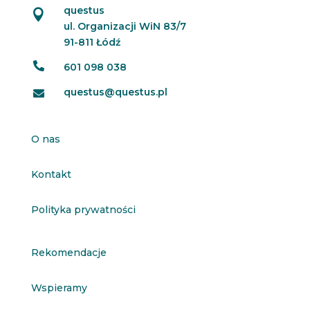
questus

ul. Organizacji WiN 83/7
91-811 Łódź

601 098 038
questus@questus.pl

O nas
Kontakt
Polityka prywatności
Rekomendacje
Wspieramy