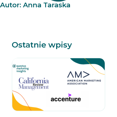
t
Autor: Anna Taraska
t
e
r
N
e
w
s
l
Ostatnie wpisy
e
t
t
e
r