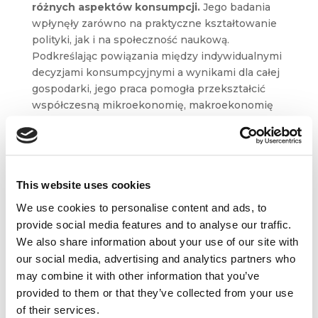
różnych aspektów konsumpcji.
Jego badania
wpłynęły zarówno na praktyczne kształtowanie
polityki, jak i na społeczność naukową.
Podkreślając powiązania między indywidualnymi
decyzjami konsumpcyjnymi a wynikami dla całej
gospodarki, jego praca pomogła przekształcić
współczesną mikroekonomię, makroekonomię
i ekonomię rozwoju.
Preferencje konsumentów i ich decyzje
dotyczące zakupów to niezwykle istotne
informacje dla marketerów, pozwalające
This website uses cookies
dostosować ofertę produktów
i usług do potrzeb
We use cookies to personalise content and ads, to
klientów i zaspokoić ich oczekiwania, tworzyć
provide social media features and to analyse our traffic.
przemyślane, a dzięki temu skuteczne kampanie
We also share information about your use of our site with
marketingowe i osiągać wyznaczone cele
our social media, advertising and analytics partners who
biznesowe.
may combine it with other information that you’ve
provided to them or that they’ve collected from your use
of their services.