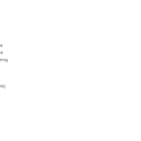
ia
ne
omię
iej
ą