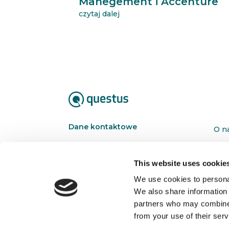
Manegement i Accenture
czytaj dalej
Dane kontaktowe
O n
questus

Kon
ul. Organizacji WiN 83/7
This website uses cookie
91-811 Łódź
We use cookies to personal
Pol

We also share information 
601 098 038
partners who may combine i
questus@questus.pl

from your use of their serv