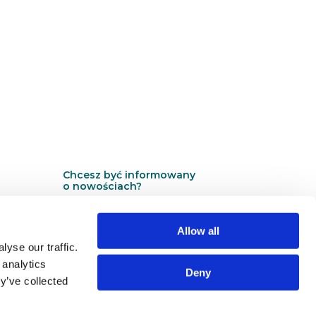
Chcesz być informowany
o nowościach?
Zapisz się na newsletter
Allow all
N
N
yse our traffic.
Newsletter
e
e
 analytics
w
w
Deny
s
s
y’ve collected
l
l
e
e