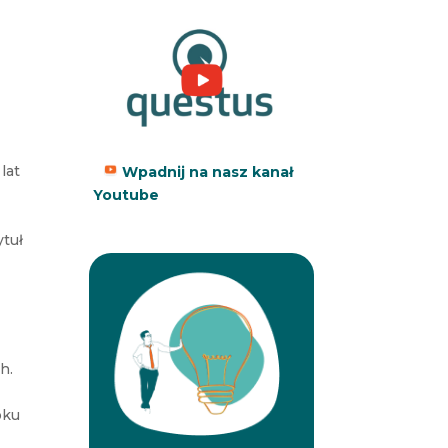
ą
lat
Wpadnij na nasz kanał
Youtube
ytuł
h.
oku