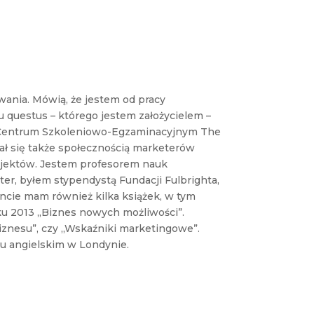
ania. Mówią, że jestem od pracy
u questus – którego jestem założycielem –
Centrum Szkoleniowo-Egzaminacyjnym The
tał się także społecznością marketerów
ojektów. Jestem profesorem nauk
er, byłem stypendystą Fundacji Fulbrighta,
ncie mam również kilka książek, w tym
ku 2013 „Biznes nowych możliwości”.
iznesu”, czy „Wskaźniki marketingowe”.
ku angielskim w Londynie.