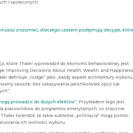
ych i społecznych.
musisz zrozumieć, dlaczego czasem podejmują decyzje, któr
, które Thaler wprowadził do ekonomii behawioralnej, jest
dge: Improving Decisions About Health, Wealth, and Happiness
er definiuje „nudge” jako „każdy aspekt architektury wyboru,
walny sposób, bez zakazywania jakichkolwiek opcji lub
ych”.
mogą prowadzić do dużych efektów
”. Przykładem tego jest
a pracowników do programów emerytalnych, co znacznie
 Thaler twierdził, że takie subtelne „pchnięcia” mogą pomóc
ruszania ich wolności wyboru.