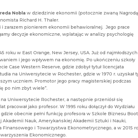
freda Nobla
w dziedzinie ekonomii (potocznie zwaną Nagrod
nomista Richard H. Thaler.
 i zarazem pionierem ekonomii behawioralnej. Jego prace
gamy decyzje ekonomiczne, wplatając w analizy psychologię
1945 roku w East Orange, New Jersey, USA. Już od najmłodszych 
waniem i jego wpływem na ekonomię. Po ukończeniu szkoły
ie Case Western Reserve, gdzie zdobył tytuł licencjata
udia na Uniwersytecie w Rochester, gdzie w 1970 r. uzyskał t
jlepszym uczniem. Promotor jego pracy magisterskiej podczas
ę po nim zbyt wiele”.
 na Uniwersytecie Rochester, a następnie przeniósł się
lat pracował jako profesor. W 1995 roku dołączył do Wydziału
gdzie obecnie pełni funkcję profesora w Szkole Biznesu Boot
j Akademii Nauk, Amerykańskiej Akademii Sztuki i Nauki,
a Finansowego i Towarzystwa Ekonometrycznego, a w 2015 r
towarzyszenia Ekonomicznego.