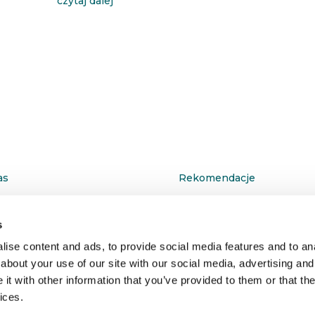
czytaj dalej
as
Rekomendacje
takt
Wspieramy
s
ise content and ads, to provide social media features and to anal
ityka prywatności
about your use of our site with our social media, advertising and
t with other information that you’ve provided to them or that the
ices.