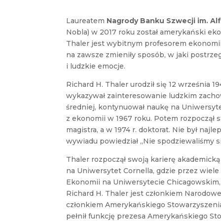
Laureatem
Nagrody Banku Szwecji im. Al
Nobla) w 2017 roku został amerykański eko
Thaler jest wybitnym profesorem ekonomii
na zawsze zmieniły sposób, w jaki postrze
i ludzkie emocje.
Richard H. Thaler urodził się 12 września 
wykazywał zainteresowanie ludzkim zacho
średniej, kontynuował naukę na Uniwersytec
z ekonomii w 1967 roku. Potem rozpoczął st
magistra, a w 1974 r. doktorat. Nie był na
wywiadu powiedział „Nie spodziewaliśmy si
Thaler rozpoczął swoją karierę akademicką
na Uniwersytet Cornella, gdzie przez wiele 
Ekonomii na Uniwersytecie Chicagowskim, 
Richard H. Thaler jest członkiem Narodowe
członkiem Amerykańskiego Stowarzyszeni
pełnił funkcję prezesa Amerykańskiego S