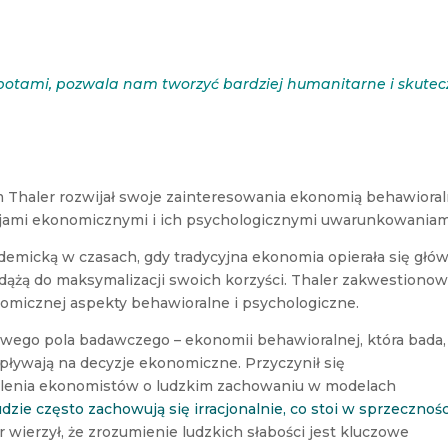
 robotami, pozwala nam tworzyć bardziej humanitarne i skute
 Thaler rozwijał swoje zainteresowania ekonomią behawioral
jami ekonomicznymi i ich psychologicznymi uwarunkowaniam
ademicką w czasach, gdy tradycyjna ekonomia opierała się głó
e i dążą do maksymalizacji swoich korzyści. Thaler zakwestionow
nomicznej aspekty behawioralne i psychologiczne.
owego pola badawczego – ekonomii behawioralnej, która bada,
wpływają na decyzje ekonomiczne. Przyczynił się
ślenia ekonomistów o ludzkim zachowaniu w modelach
dzie często zachowują się irracjonalnie, co stoi w sprzecznośc
r wierzył, że zrozumienie ludzkich słabości jest kluczowe