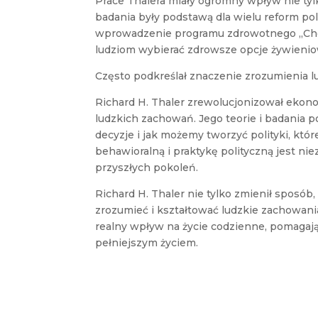
Prace Thalera miały ogromny wpływ nie tylk
badania były podstawą dla wielu reform pol
wprowadzenie programu zdrowotnego „Choos
ludziom wybierać zdrowsze opcje żywienio
Często podkreślał znaczenie zrozumienia l
Richard H. Thaler zrewolucjonizował ekono
ludzkich zachowań. Jego teorie i badania 
decyzje i jak możemy tworzyć polityki, kt
behawioralną i praktykę polityczną jest niez
przyszłych pokoleń.
Richard H. Thaler nie tylko zmienił sposób,
zrozumieć i kształtować ludzkie zachowani
realny wpływ na życie codzienne, pomagaj
pełniejszym życiem.