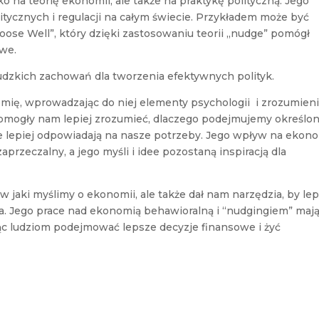
o na teorię ekonomii, ale także na praktykę polityczną. Jego
itycznych i regulacji na całym świecie. Przykładem może być
e Well”, który dzięki zastosowaniu teorii „nudge” pomógł
we.
udzkich zachowań dla tworzenia efektywnych polityk.
mię, wprowadzając do niej elementy psychologii i zrozumien
pomogły nam lepiej zrozumieć, dlaczego podejmujemy określo
óre lepiej odpowiadają na nasze potrzeby. Jego wpływ na ekon
aprzeczalny, a jego myśli i idee pozostaną inspiracją dla
 w jaki myślimy o ekonomii, ale także dał nam narzędzia, by lep
a. Jego prace nad ekonomią behawioralną i “nudgingiem” maj
ąc ludziom podejmować lepsze decyzje finansowe i żyć