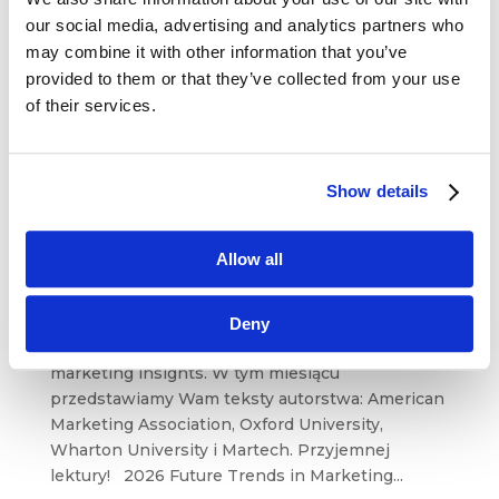
our social media, advertising and analytics partners who
may combine it with other information that you’ve
provided to them or that they’ve collected from your use
of their services.
Show details
O czym się mówi w świecie biznesu –
American Marketing Association, Oxford
University, Wharton University i Martech
maj 7, 2026
|
Aktualności
,
Artykuły
,
Allow all
Blogosfera
,
Innowacje
,
Rekomendowane
,
Trendy
,
Wiedza
Deny
Zapraszamy do nowej odsłony questus
marketing insights. W tym miesiącu
przedstawiamy Wam teksty autorstwa: American
Marketing Association, Oxford University,
Wharton University i Martech. Przyjemnej
lektury! 2026 Future Trends in Marketing...