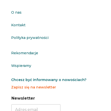
O nas
Kontakt
Polityka prywatności
Rekomendacje
Wspieramy
Chcesz być informowany o nowościach?
Zapisz się na newsletter
N
N
Newsletter
e
e
w
w