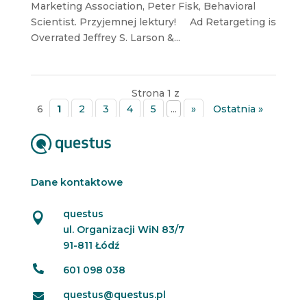
Marketing Association, Peter Fisk, Behavioral
Scientist. Przyjemnej lektury! Ad Retargeting is
Overrated Jeffrey S. Larson &...
Strona 1 z
6
1
2
3
4
5
...
»
Ostatnia »
Dane kontaktowe
questus

ul. Organizacji WiN 83/7
91-811 Łódź

601 098 038
questus@questus.pl
