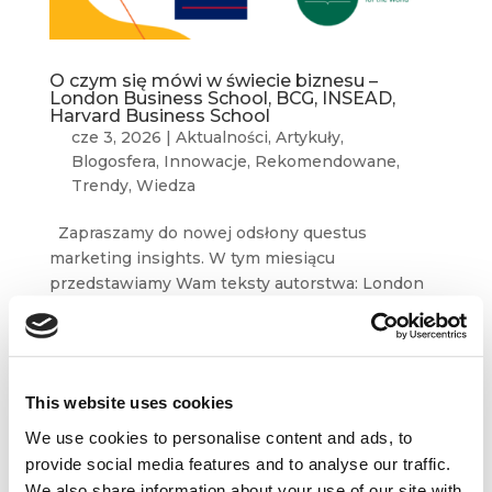
O czym się mówi w świecie biznesu –
London Business School, BCG, INSEAD,
Harvard Business School
cze 3, 2026
|
Aktualności
,
Artykuły
,
Blogosfera
,
Innowacje
,
Rekomendowane
,
Trendy
,
Wiedza
Zapraszamy do nowej odsłony questus
marketing insights. W tym miesiącu
przedstawiamy Wam teksty autorstwa: London
Business School, BCG, INSEAD, Harvard
Business School. Przyjemnej lektury! Want
Consumer Insights Faster? AI Can Help.
Jacqueline...
This website uses cookies
We use cookies to personalise content and ads, to
provide social media features and to analyse our traffic.
We also share information about your use of our site with