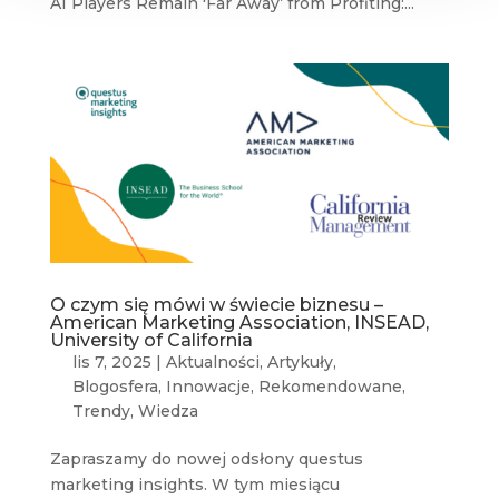
AI Players Remain 'Far Away’ from Profiting:...
O czym się mówi w świecie biznesu –
American Marketing Association, INSEAD,
University of California
lis 7, 2025
|
Aktualności
,
Artykuły
,
Blogosfera
,
Innowacje
,
Rekomendowane
,
Trendy
,
Wiedza
Zapraszamy do nowej odsłony questus
marketing insights. W tym miesiącu