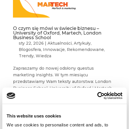
O czym się mówi w świecie biznesu –
University of Oxford, Martech, London
Business School
sty 22, 2026
|
Aktualności
,
Artykuły
,
Blogosfera
,
Innowacje
,
Rekomendowane
,
Trendy
,
Wiedza
Zapraszamy do nowej odsłony questus
marketing insights. W tym miesiącu
przedstawiamy Wam teksty autorstwa: London
Business School, University of Oxford i Martech.
Przyjemnej lektury! The Vibe Marketing
manifesto Marc Sirkin Martech The Vibe
Marketing manifesto Vibe...
This website uses cookies
We use cookies to personalise content and ads, to