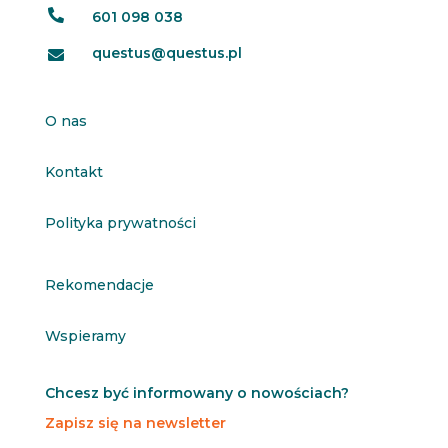

601 098 038
questus@questus.pl

O nas
Kontakt
Polityka prywatności
Rekomendacje
Wspieramy
Chcesz być informowany o nowościach?
Zapisz się na newsletter