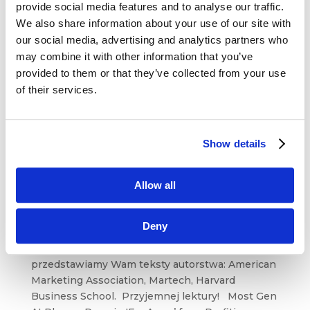
provide social media features and to analyse our traffic.
We also share information about your use of our site with
our social media, advertising and analytics partners who
may combine it with other information that you’ve
provided to them or that they’ve collected from your use
of their services.
O czym się mówi w świecie biznesu –
Show details
American Marketing Association, Martech,
Harvard Business School
gru 16, 2025
|
Aktualności
,
Artykuły
,
Allow all
Blogosfera
,
Innowacje
,
Rekomendowane
,
Trendy
,
Wiedza
Deny
Zapraszamy do nowej odsłony questus
marketing insights. W tym miesiącu
przedstawiamy Wam teksty autorstwa: American
Marketing Association, Martech, Harvard
Business School. Przyjemnej lektury! Most Gen