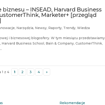
 biznesu – INSEAD, Harvard Business
ustomerThink, Marketer+ [przegląd
]
nnowacje
,
Narzędzia
,
Newsy
,
Raporty
,
Trendy
,
Wiedza
owej i biznesowej blogosfery. W tym miesiącu przedstawiamy
 Harvard Business School, Bain & Company, CustomerThink,
..
 1 z 4
1
2
3
4
»
as
Rekomendacje