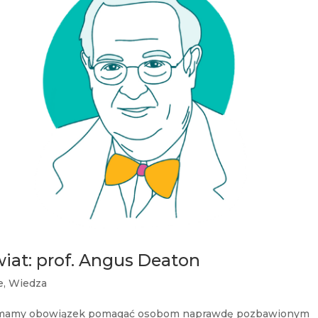
wiat: prof. Angus Deaton
e
,
Wiedza
że mamy obowiązek pomagać osobom naprawdę pozbawionym