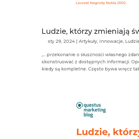
Ludzie, którzy zmieniają ś
sty 29, 2024
|
Artykuły
,
Innowacje
,
Ludzi
„…przekonanie o słuszności własnego zdania
skonstruować z dostępnych informacji. Opow
kiedy są kompletne. Często bywa wręcz tak,