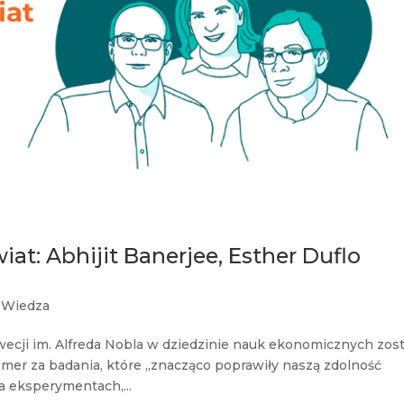
iat: Abhijit Banerjee, Esther Duflo
,
Wiedza
cji im. Alfreda Nobla w dziedzinie nauk ekonomicznych zost
remer za badania, które „znacząco poprawiły naszą zdolność
a eksperymentach,...