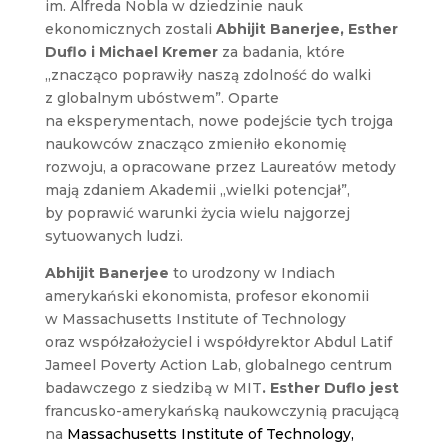
im. Alfreda Nobla w dziedzinie nauk
ekonomicznych zostali
Abhijit Banerjee, Esther
Duflo i Michael Kremer
za badania, które
„znacząco poprawiły naszą zdolność do walki
z globalnym ubóstwem”. Oparte
na eksperymentach, nowe podejście tych trojga
naukowców znacząco zmieniło ekonomię
rozwoju, a opracowane przez Laureatów metody
mają zdaniem Akademii „wielki potencjał”,
by poprawić warunki życia wielu najgorzej
sytuowanych ludzi.
Abhijit Banerjee
to urodzony w Indiach
amerykański ekonomista, profesor ekonomii
w Massachusetts Institute of Technology
oraz współzałożyciel i współdyrektor Abdul Latif
Jameel Poverty Action Lab, globalnego centrum
badawczego z siedzibą w MIT
. Esther Duflo jest
francusko-amerykańską naukowczynią pracującą
na
Massachusetts Institute of Technology,