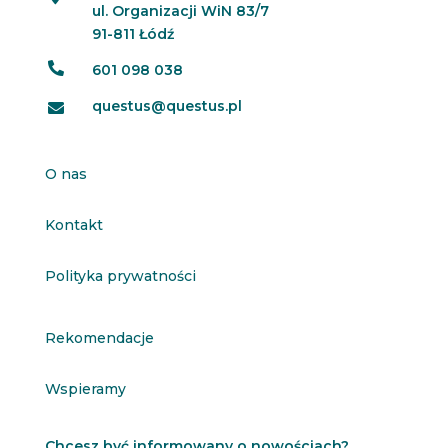
ul. Organizacji WiN 83/7
91-811 Łódź

601 098 038
questus@questus.pl

O nas
Kontakt
Polityka prywatności
Rekomendacje
Wspieramy
Chcesz być informowany o nowościach?