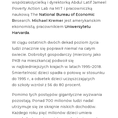
współzałożycielką i dyrektorką Abdul Latif Jameel
Poverty Action Lab na MIT i pracowniczką
naukową The
National Bureau of Economic
R
esearch.
Michael Kremer
jest amerykańskim
ekonomistą, pracownikiem
Uniwersytetu
Harvarda.
W ciągu ostatnich dwóch dekad poziom życia
ludzi znacznie się poprawił niemal na całym
świecie. Dobrobyt gospodarczy (mierzony jako
PKB na mieszkańca) podwoił się
w najbiedniejszych krajach w latach 1995–2018.
Śmiertelność dzieci spadła o połowę w stosunku
do 1995 r., a odsetek dzieci uczęszczających
do szkoły wzrósł z 56 do 80 procent.
Pomimo tych postępów gigantyczne wyzwania
pozostają. Ponad 700 milionów ludzi nadal
utrzymuje się ze skrajnie niskich dochodów.
Każdego roku pięć milionów dzieci umiera