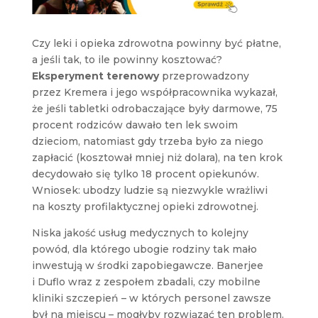
Czy leki i opieka zdrowotna powinny być płatne,
a jeśli tak, to ile powinny kosztować?
Eksperyment terenowy
przeprowadzony
przez Kremera i jego współpracownika wykazał,
że jeśli tabletki odrobaczające były darmowe, 75
procent rodziców dawało ten lek swoim
dzieciom, natomiast gdy trzeba było za niego
zapłacić (kosztował mniej niż dolara), na ten krok
decydowało się tylko 18 procent opiekunów.
Wniosek: ubodzy ludzie są niezwykle wrażliwi
na koszty profilaktycznej opieki zdrowotnej.
Niska jakość usług medycznych to kolejny
powód, dla którego ubogie rodziny tak mało
inwestują w środki zapobiegawcze. Banerjee
i Duflo wraz z zespołem zbadali, czy mobilne
kliniki szczepień – w których personel zawsze
był na miejscu – mogłyby rozwiązać ten problem.