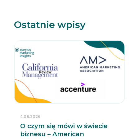
e
w
s
l
Ostatnie wpisy
e
t
t
e
r
4.08.2026
O czym się mówi w świecie
biznesu – American