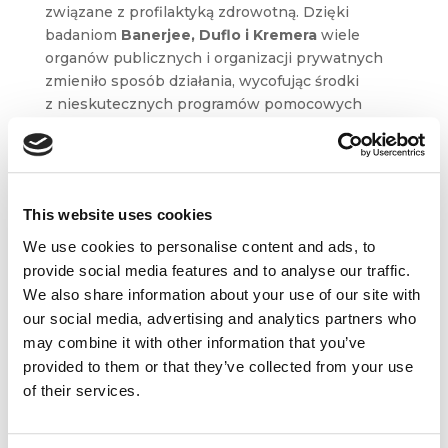
związane z profilaktyką zdrowotną. Dzięki
badaniom
Banerjee, Duflo i Kremera
wiele
organów publicznych i organizacji prywatnych
zmieniło sposób działania, wycofując środki
z nieskutecznych programów pomocowych
i przekierowując je tam, gdzie mogą być
sensownie zagospodarowane.
Ekonomia, zwykle kojarzona z dobrobytem
i konsumpcją, może znacząco przyczyniać się
This website uses cookies
do poprawy losu najuboższych, wpływać
We use cookies to personalise content and ads, to
na rzeczywistość krajów o niskim dochodzie
provide social media features and to analyse our traffic.
i motywować do podejmowania decyzji służących
We also share information about your use of our site with
walce z ubóstwem.
our social media, advertising and analytics partners who
Na podstawie:
Popular science background:The
may combine it with other information that you’ve
Prize in Economic Sciences 2019 (nobelprize.org)
provided to them or that they’ve collected from your use
of their services.