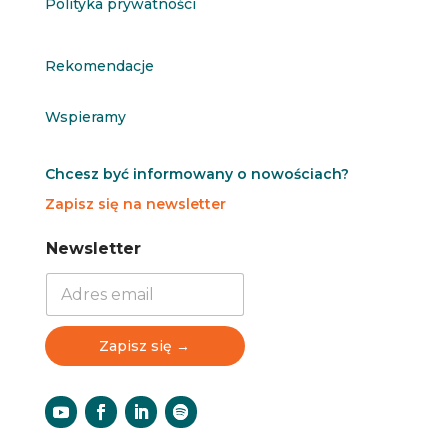
Polityka prywatności
Rekomendacje
Wspieramy
Chcesz być informowany o nowościach?
Zapisz się na newsletter
N
N
Newsletter
e
e
w
w
s
s
l
l
e
e
Zapisz się →
t
t
t
t
e
e
r
r
N