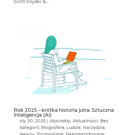
Scott Snyder &...
Rok 2025 – krótka historia jutra: Sztuczna
Inteligencja (AI)
sty 30, 2025
|
Abstrakty
,
Aktualności
,
Bez
kategorii
,
Blogosfera
,
Ludzie
,
Narzędzia
,
Newsy
,
Promowane
,
Rekomendowane
,