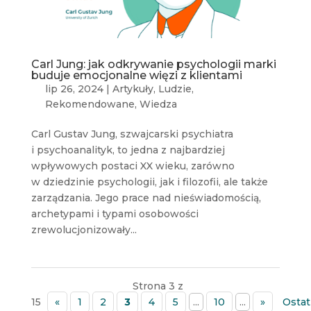
Carl Jung: jak odkrywanie psychologii marki
buduje emocjonalne więzi z klientami
lip 26, 2024
|
Artykuły
,
Ludzie
,
Rekomendowane
,
Wiedza
Carl Gustav Jung, szwajcarski psychiatra
i psychoanalityk, to jedna z najbardziej
wpływowych postaci XX wieku, zarówno
w dziedzinie psychologii, jak i filozofii, ale także
zarządzania. Jego prace nad nieświadomością,
archetypami i typami osobowości
zrewolucjonizowały...
Strona 3 z
15
«
1
2
3
4
5
...
10
...
»
Ostat