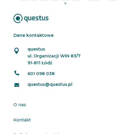
»
Dane kontaktowe
questus

ul. Organizacji WiN 83/7
91-811 Łódź

601 098 038
questus@questus.pl

O nas
Kontakt