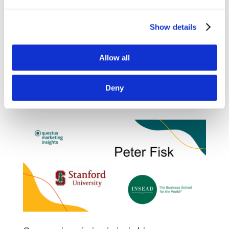
Zapraszamy do nowej odsłony questus
Show details
marketing insights. W tym miesiącu
przedstawiamy Wam teksty autorstwa: American
Marketing Association, INSEAD, University of
Allow all
California. Przyjemnej lektury! Want a 50% Lift
in Brand Metrics? Optimize Campaigns
Deny
by Pairing...