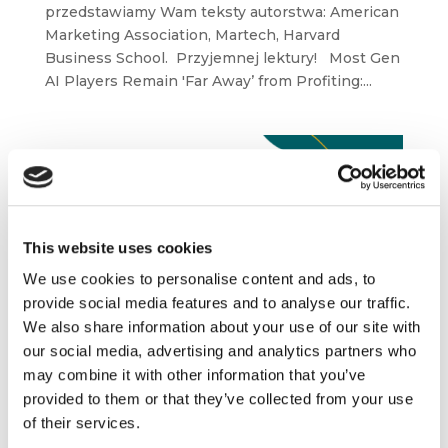
przedstawiamy Wam teksty autorstwa: American
Marketing Association, Martech, Harvard
Business School. Przyjemnej lektury! Most Gen
AI Players Remain 'Far Away’ from Profiting:...
This website uses cookies
We use cookies to personalise content and ads, to
provide social media features and to analyse our traffic.
We also share information about your use of our site with
our social media, advertising and analytics partners who
O czym się mówi w świecie biznesu –
American Marketing Association, INSEAD,
may combine it with other information that you’ve
University of California
provided to them or that they’ve collected from your use
lis 7, 2025
|
Aktualności
,
Artykuły
,
of their services.
Blogosfera
,
Innowacje
,
Rekomendowane
,
Trendy
,
Wiedza