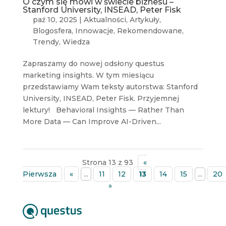
O czym się mówi w świecie biznesu –
Stanford University, INSEAD, Peter Fisk
paź 10, 2025
|
Aktualności
,
Artykuły
,
Blogosfera
,
Innowacje
,
Rekomendowane
,
Trendy
,
Wiedza
Zapraszamy do nowej odsłony questus
marketing insights. W tym miesiącu
przedstawiamy Wam teksty autorstwa: Stanford
University, INSEAD, Peter Fisk. Przyjemnej
lektury! Behavioral Insights — Rather Than
More Data — Can Improve AI-Driven...
Strona 13 z 93
«
Pierwsza
«
...
11
12
13
14
15
...
20
»