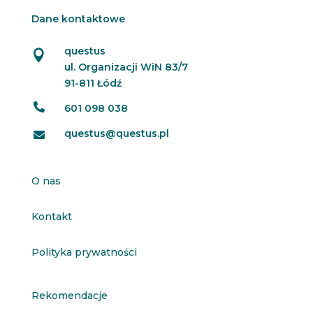
Dane kontaktowe
questus

ul. Organizacji WiN 83/7
91-811 Łódź

601 098 038
questus@questus.pl

O nas
Kontakt
Polityka prywatności
Rekomendacje