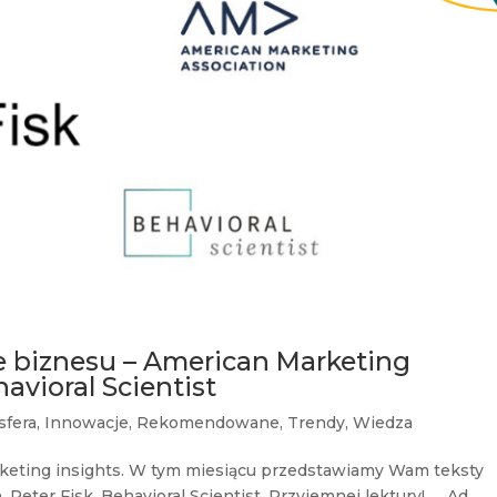
e biznesu – American Marketing
havioral Scientist
sfera
,
Innowacje
,
Rekomendowane
,
Trendy
,
Wiedza
keting insights. W tym miesiącu przedstawiamy Wam teksty
 Peter Fisk, Behavioral Scientist. Przyjemnej lektury! Ad