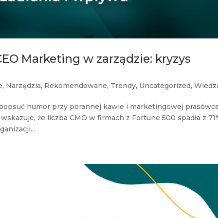
CEO Marketing w zarządzie: kryzys
e
,
Narzędzia
,
Rekomendowane
,
Trendy
,
Uncategorized
,
Wiedz
o popsuć humor przy porannej kawie i marketingowej prasówc
 wskazuje, że liczba CMO w firmach z Fortune 500 spadła z 7
nizacji...