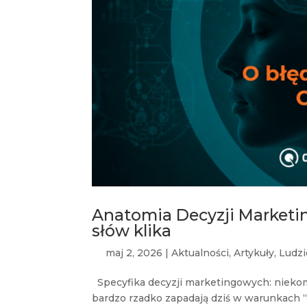
Anatomia Decyzji Market
słów klika
maj 2, 2026
|
Aktualności
,
Artykuły
,
Ludzi
Specyfika decyzji marketingowych: nieko
bardzo rzadko zapadają dziś w warunkach “p