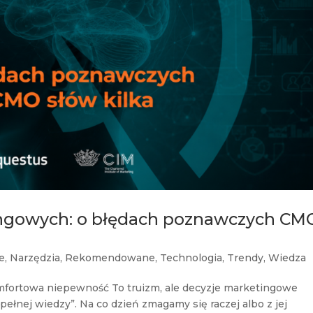
ingowych: o błędach poznawczych CM
e
,
Narzędzia
,
Rekomendowane
,
Technologia
,
Trendy
,
Wiedza
mfortowa niepewność To truizm, ale decyzje marketingowe
ełnej wiedzy”. Na co dzień zmagamy się raczej albo z jej