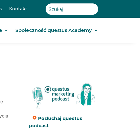
s
Kontakt
e
Społeczność questus Academy
zę
ycia
Posłuchaj questus
podcast