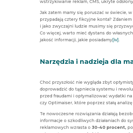
wstrzykiwanie reklam, CMS, ukryte odsłon
Jak zatem mamy się poruszać w świecie, 
przypadają cztery fikcyjne konta? Zdaniem
i jako zwyczajni ludzie musimy się przyzwy
Co więcej, warto mieć dystans do własnych
jakość informacji, jakie posiadamy
[iv]
.
Narzędzia i nadzieja dla 
Choć przyszłość nie wygląda zbyt optymist
doprowadzić do tąpniecia systemu i rewoluc
przed fraudami i optymalizować wydatki na
czy Optimaiser, które poprzez stałą analizę
Te nowoczesne rozwiązania działają bezobs
informacje o szkodliwych działaniach do 
reklamowych wzrasta o
30-40 procent,
po