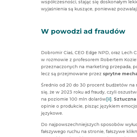
współczesności, stając się doskonałym leki
wyjaśnienia są kuszące, ponieważ pozwalaj
W powodzi ad fraudów
Dobromir Ciaś, CEO Edge NPD, oraz Lech C. 
w rozmowie z profesorem Robertem Koziels
przeznaczonych na marketing przepada, po
lecz są przejmowane przez
sprytne mech
Średnio od 20 do 30 procent budżetów na 
się, że w 2023 roku ad fraudy, czyli oszu
na poziomie 100 mln dolarów
[ii]
.
Sztuczna 
opinie o produkcie, pisząc językiem emocj
językowe.
Do najpowszechniejszych sposobów wyłud
fałszywego ruchu na stronie, fałszywe klik