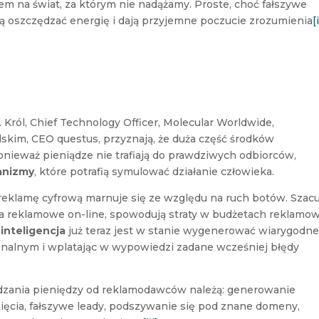
em na świat, za którym nie nadążamy. Proste, choć fałszywe
ą oszczędzać energię i dają przyjemne poczucie zrozumienia
[
Król, Chief Technology Officer, Molecular Worldwide,
kim, CEO questus, przyznają, że duża część środków
nieważ pieniądze nie trafiają do prawdziwych odbiorców,
anizmy
, które potrafią symulować działanie człowieka.
reklamę cyfrową marnuje się ze względu na ruch botów. Szac
stwa reklamowe on-line, spowodują straty w budżetach reklamo
inteligencja
już teraz jest w stanie wygenerować wiarygodn
onalnym i wplatając w wypowiedzi zadane wcześniej błędy
zania pieniędzy od reklamodawców należą: generowanie
nięcia, fałszywe leady, podszywanie się pod znane domeny,