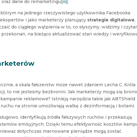
y oraz dane do remarketingu
[iii]
.
w którym na jednego rzeczywistego użytkownika Facebooka
 ekspertów i jako marketerzy planujący
strategie digitalowe
,
czaić do ciągłego wątpienia w to, co słyszymy, widzimy i czyta
 przekonań, na bieżąco aktualizować stan wiedzy i weryfikow
marketerów
ycznie, a skala fałszerstw może nawet zdaniem Lecha C. Króla
ji, to nie jesteśmy bezbronni. Jak marketerzy mogą się broni
 kampanie reklamowe? Istnieją narzędzia takie jak ABTShield
 ruchu na stronie umożliwiają walkę z dezinformacją i botami.
ługowo, identyfikują źródła fałszywych ruchów i przekazują
systemów emisyjnych. Dzięki temu efektywność kosztów kamp
nieważ dotychczas marnowane pieniądze mogą zostać