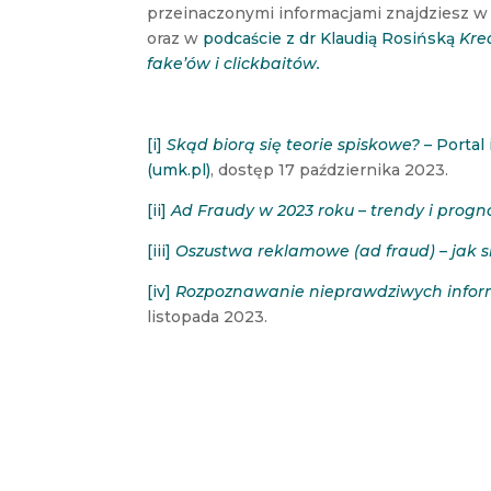
przeinaczonymi informacjami znajdziesz w
oraz w
podcaście z dr Klaudią Rosińską
Kre
fake’ów i clickbaitów.
[i]
Skąd biorą się teorie spiskowe?
– Portal
(umk.pl)
, dostęp 17 października 2023.
[ii]
Ad Fraudy w 2023 roku – trendy i progn
[iii]
Oszustwa reklamowe (ad fraud) – jak s
[iv]
Rozpoznawanie nieprawdziwych infor
listopada 2023.