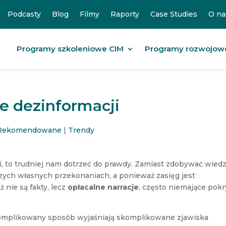
Podcasty
Blog
Filmy
Raporty
Case Studies
O na
Programy szkoleniowe CIM
Programy rozwojow
e dezinformacji
Rekomendowane
|
Trendy
i, to trudniej nam dotrzeć do prawdy. Zamiast zdobywać wied
zych własnych przekonaniach, a ponieważ zasięg jest
nie są fakty, lecz
opłacalne narracje
, często niemające pokr
komplikowany sposób wyjaśniają skomplikowane zjawiska