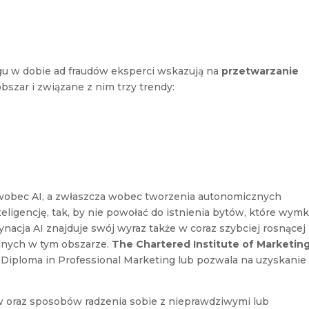
ngu w dobie ad fraudów eksperci wskazują na
przetwarzanie
obszar i związane z nim trzy trendy:
obec AI, a zwłaszcza wobec tworzenia autonomicznych
ligencję, tak, by nie powołać do istnienia bytów, które wym
ynacja AI znajduje swój wyraz także w coraz szybciej rosnącej
lnych w tym obszarze.
The Chartered Institute of Marketin
Diploma in Professional Marketing lub pozwala na uzyskanie
w oraz sposobów radzenia sobie z nieprawdziwymi lub