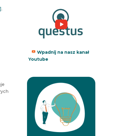
i]
.
Wpadnij na nasz kanał
Youtube
uje
wych
e