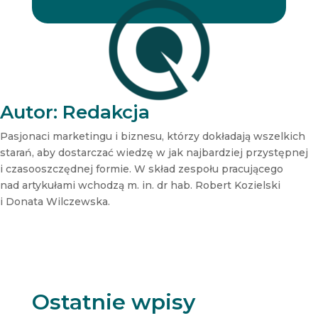
r
r
N
e
w
s
l
e
t
Autor: Redakcja
t
e
Pasjonaci marketingu i biznesu, którzy dokładają wszelkich
r
starań, aby dostarczać wiedzę w jak najbardziej przystępnej
N
i czasooszczędnej formie. W skład zespołu pracującego
e
nad artykułami wchodzą m. in. dr hab. Robert Kozielski
w
s
i Donata Wilczewska.
l
e
t
t
e
r
Ostatnie wpisy