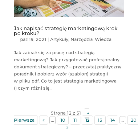
Jak napisać strategię marketingową krok
po kroku?
paź 19, 2021
|
Artykuły
,
Narzędzia
,
Wiedza
Jak zabrać się za pracę nad strategią
marketingową? Jak przygotować profesjonalny
dokument strategiczny? – przeczytaj praktyczny
poradnik i pobierz wzór (szablon) strategii
w pliku pdf. Co to jest strategia marketingowa
(i czym różni się...
Strona 12 z 31
«
Pierwsza
«
...
10
11
12
13
14
...
20
»