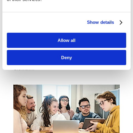
marketingowej]
cze 20, 2023
|
Blogosfera
,
Innowacje
,
Ludzie
,
Narzędzia
,
Trendy
,
Wiedza
Show details
Zapraszamy na kolejny przegląd marketingowej
i biznesowej blogosfery. Tym razem
Allow all
przedstawiamy Wam teksty z Insead, Harvard
Business School, Wharton School, Brief
oraz ClickZ. Udanej lektury! Nondisruptive
Deny
Creation: An Alternative Path to Innovation and
Growth?...