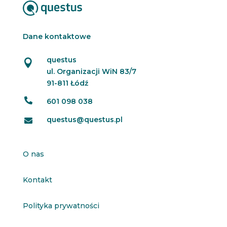
Dane kontaktowe
questus

ul. Organizacji WiN 83/7
91-811 Łódź

601 098 038
questus@questus.pl

O nas
Kontakt
Polityka prywatności