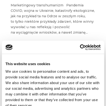
Marketingowy transhumanizm Pandemia
COVID, wojna w Ukrainie, katastrofy ekologiczne,
jak na przykład ta na Odrze w zeszłym roku,
to tylko niektóre przykłady zdarzeń, które winny
wywołać u nas refleksję i pozwolić
na wyciągnięcie wniosków, a nawet zmianę...
This website uses cookies
We use cookies to personalise content and ads, to
provide social media features and to analyse our traffic.
We also share information about your use of our site with
our social media, advertising and analytics partners who
may combine it with other information that you’ve
O czym się mówi w świecie biznesu –
provided to them or that they’ve collected from your use
Insead, Harvard Business School, Wharton
School, Brief [przegląd blogosfery
of their services.